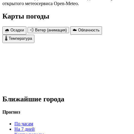
открытого метеосервиса Open-Meteo.
Карты погоды
🌧 Осадки
💨 Ветер (анимация)
☁️ Облачность
🌡 Температура
Ближайшие города
Прогноз
По часам
На 7 дней