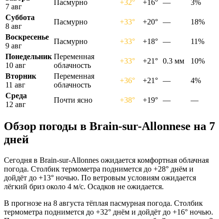
Пасмурно
+32°
+16°
—
3%
7 авг
Суббота
Пасмурно
+33°
+20°
—
18%
8 авг
Воскресенье
Пасмурно
+33°
+18°
—
11%
9 авг
Понедельник
Переменная
+33°
+21°
0.3 мм
10%
10 авг
облачность
Вторник
Переменная
+36°
+21°
—
4%
11 авг
облачность
Среда
Почти ясно
+38°
+19°
—
—
12 авг
Обзор погоды в Brain-sur-Allonnesе на 7
дней
Сегодня в Brain-sur-Allonnes ожидается комфортная облачная
погода. Столбик термометра поднимется до +28° днём и
дойдёт до +13° ночью. По ветровым условиям ожидается
лёгкий бриз около 4 м/с. Осадков не ожидается.
В прогнозе на 8 августа тёплая пасмурная погода. Столбик
термометра поднимется до +32° днём и дойдёт до +16° ночью.