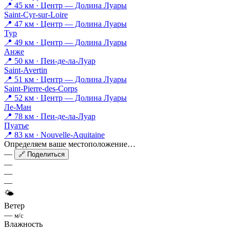
📍 45 км · Центр — Долина Луары
Saint-Cyr-sur-Loire
📍 47 км · Центр — Долина Луары
Тур
📍 49 км · Центр — Долина Луары
Анже
📍 50 км · Пеи-де-ла-Луар
Saint-Avertin
📍 51 км · Центр — Долина Луары
Saint-Pierre-des-Corps
📍 52 км · Центр — Долина Луары
Ле-Ман
📍 78 км · Пеи-де-ла-Луар
Пуатье
📍 83 км · Nouvelle-Aquitaine
Определяем ваше местоположение…
—
🔗 Поделиться
—
—
—
🌤
Ветер
—
м/с
Влажность