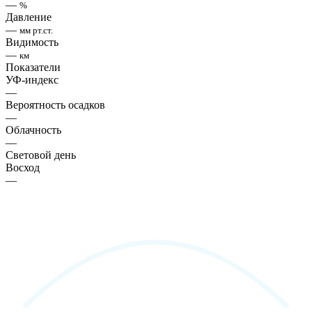
—
%
Давление
—
мм рт.ст.
Видимость
—
км
Показатели
УФ-индекс
—
Вероятность осадков
—
Облачность
—
Световой день
Восход
—