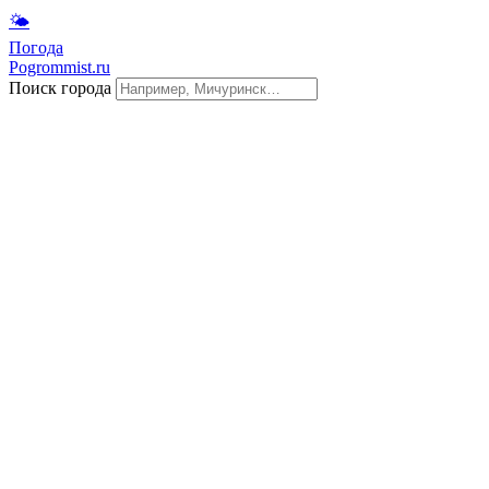
🌤
Погода
Pogrommist.ru
Поиск города