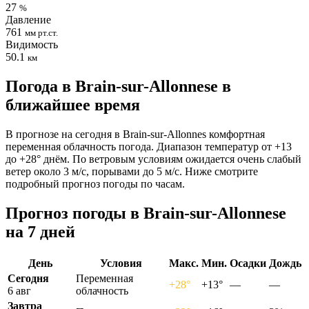
27
%
Давление
761
мм рт.ст.
Видимость
50.1
км
Погода в Brain-sur-Allonnesе в
ближайшее время
В прогнозе на сегодня в Brain-sur-Allonnes комфортная
переменная облачность погода. Диапазон температур от +13
до +28° днём. По ветровым условиям ожидается очень слабый
ветер около 3 м/с, порывами до 5 м/с. Ниже смотрите
подробный прогноз погоды по часам.
Прогноз погоды в Brain-sur-Allonnesе
на 7 дней
День
Условия
Макс.
Мин.
Осадки
Дождь
Сегодня
Переменная
+28°
+13°
—
—
6 авг
облачность
Завтра