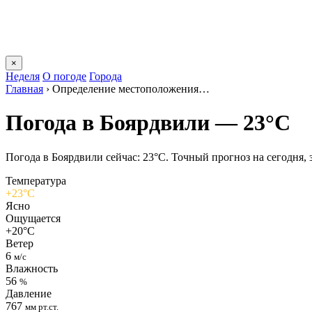
×
Неделя
О погоде
Города
Главная
›
Определение местоположения…
Погода в Боярдвили — 23°C
Погода в Боярдвили сейчас: 23°C. Точный прогноз на сегодня, з
Температура
+23°C
Ясно
Ощущается
+20°C
Ветер
6
м/с
Влажность
56
%
Давление
767
мм рт.ст.