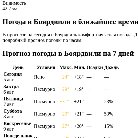
Видимость
42.7
км
Погода в Боярдвили в ближайшее врем
В прогнозе на сегодня в Боярдвиль комфортная ясная погода. 
подробный прогноз погоды по часам.
Прогноз погоды в Боярдвили на 7 дней
День
Условия
Макс.
Мин.
Осадки
Дождь
Сегодня
Ясно
+24°
+18°
—
—
5 авг
Завтра
Пасмурно
+29°
+19°
—
—
6 авг
Пятница
Пасмурно
+31°
+21°
—
23%
7 авг
Суббота
Пасмурно
+29°
+21°
—
53%
8 авг
Воскресенье
Пасмурно
+27°
+20°
—
15%
9 авг
Понедельник