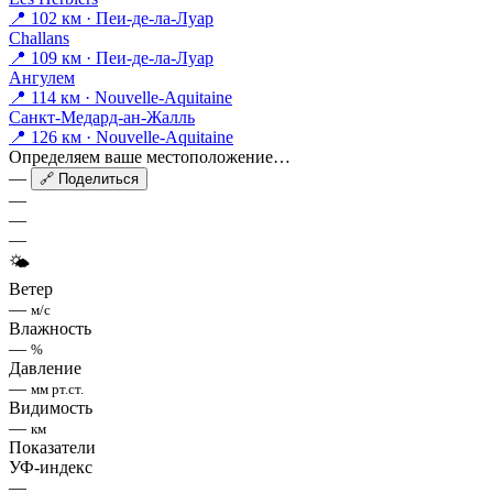
📍 102 км · Пеи-де-ла-Луар
Challans
📍 109 км · Пеи-де-ла-Луар
Ангулем
📍 114 км · Nouvelle-Aquitaine
Санкт-Медард-ан-Жалль
📍 126 км · Nouvelle-Aquitaine
Определяем ваше местоположение…
—
🔗 Поделиться
—
—
—
🌤
Ветер
—
м/с
Влажность
—
%
Давление
—
мм рт.ст.
Видимость
—
км
Показатели
УФ-индекс
—