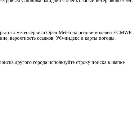
 ветровым условиям ожидается очень слабый ветер около 3 м/с.
ткрытого метеосервиса Open-Meteo на основе моделей ECMWF.
ние, вероятность осадков, УФ-индекс и карты погоды.
оиска другого города используйте строку поиска в шапке