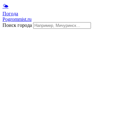
🌤
Погода
Pogrommist.ru
Поиск города