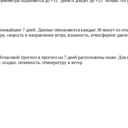
термометра поднимется до +31° днём и дойдёт до +23° ночью. По
и ближайшие 7 дней. Данные обновляются каждые 30 минут из о
а, скорость и направление ветра, влажность, атмосферное давле
очасовой прогноз и прогноз на 7 дней расположены ниже. Для п
осадки, облачность, температуру и ветер.