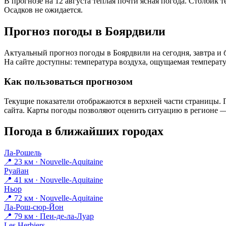
В прогнозе на 12 августа тёплая почти ясная погода. Столбик 
Осадков не ожидается.
Прогноз погоды в Боярдвили
Актуальный прогноз погоды в Боярдвили на сегодня, завтра 
На сайте доступны: температура воздуха, ощущаемая температур
Как пользоваться прогнозом
Текущие показатели отображаются в верхней части страницы. П
сайта. Карты погоды позволяют оценить ситуацию в регионе — 
Погода в ближайших городах
Ла-Рошель
📍 23 км · Nouvelle-Aquitaine
Руайан
📍 41 км · Nouvelle-Aquitaine
Ньор
📍 72 км · Nouvelle-Aquitaine
Ла-Рош-сюр-Йон
📍 79 км · Пеи-де-ла-Луар
Les Herbiers