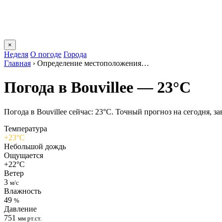
×
Неделя
О погоде
Города
Главная
›
Определение местоположения…
Погода в Bouvilleе — 23°C
Погода в Bouvilleе сейчас: 23°C. Точный прогноз на сегодня, за
Температура
+23°C
Небольшой дождь
Ощущается
+22°C
Ветер
3
м/с
Влажность
49
%
Давление
751
мм рт.ст.