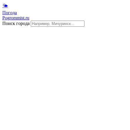
🌤
Погода
Pogrommist.ru
Поиск города