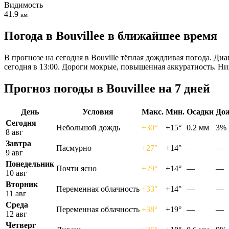
Видимость
41.9
км
Погода в Bouvilleе в ближайшее время
В прогнозе на сегодня в Bouville тёплая дождливая погода. Ди
сегодня в 13:00. Дороги мокрые, повышенная аккуратность. Н
Прогноз погоды в Bouvilleе на 7 дней
День
Условия
Макс.
Мин.
Осадки
До
Сегодня
Небольшой дождь
+30°
+15°
0.2 мм
3%
8 авг
Завтра
Пасмурно
+27°
+14°
—
—
9 авг
Понедельник
Почти ясно
+29°
+14°
—
—
10 авг
Вторник
Переменная облачность
+33°
+14°
—
—
11 авг
Среда
Переменная облачность
+38°
+19°
—
—
12 авг
Четверг