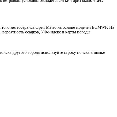
о ветровым условиям ожидается лёгкий бриз около 4 м/с.
крытого метеосервиса Open-Meteo на основе моделей ECMWF. На
, вероятность осадков, УФ-индекс и карты погоды.
оиска другого города используйте строку поиска в шапке