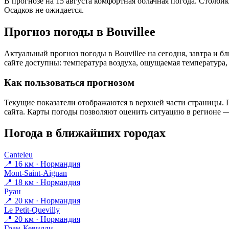
В прогнозе на 15 августа комфортная облачная погода. Столбик
Осадков не ожидается.
Прогноз погоды в Bouvilleе
Актуальный прогноз погоды в Bouvilleе на сегодня, завтра и
сайте доступны: температура воздуха, ощущаемая температура, 
Как пользоваться прогнозом
Текущие показатели отображаются в верхней части страницы. П
сайта. Карты погоды позволяют оценить ситуацию в регионе — 
Погода в ближайших городах
Canteleu
📍 16 км · Нормандия
Mont-Saint-Aignan
📍 18 км · Нормандия
Руан
📍 20 км · Нормандия
Le Petit-Quevilly
📍 20 км · Нормандия
Гран-Кевилли