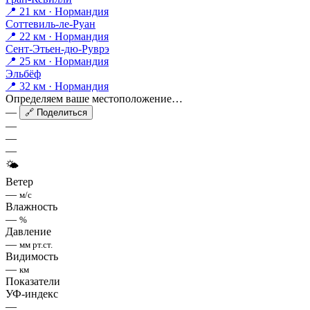
📍 21 км · Нормандия
Соттевиль-ле-Руан
📍 22 км · Нормандия
Сент-Этьен-дю-Руврэ
📍 25 км · Нормандия
Эльбёф
📍 32 км · Нормандия
Определяем ваше местоположение…
—
🔗 Поделиться
—
—
—
🌤
Ветер
—
м/с
Влажность
—
%
Давление
—
мм рт.ст.
Видимость
—
км
Показатели
УФ-индекс
—