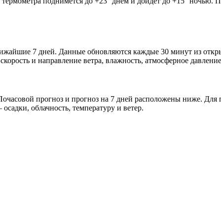
 термометра поднимется до +23° днём и дойдёт до +15° ночью. П
 ближайшие 7 дней. Данные обновляются каждые 30 минут из от
скорость и направление ветра, влажность, атмосферное давление
очасовой прогноз и прогноз на 7 дней расположены ниже. Для п
осадки, облачность, температуру и ветер.