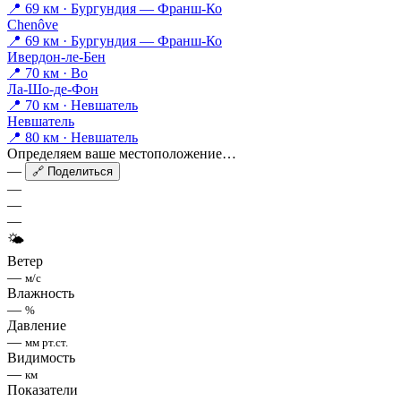
📍 69 км · Бургундия — Франш-Ко
Chenôve
📍 69 км · Бургундия — Франш-Ко
Ивердон-ле-Бен
📍 70 км · Во
Ла-Шо-де-Фон
📍 70 км · Невшатель
Невшатель
📍 80 км · Невшатель
Определяем ваше местоположение…
—
🔗 Поделиться
—
—
—
🌤
Ветер
—
м/с
Влажность
—
%
Давление
—
мм рт.ст.
Видимость
—
км
Показатели