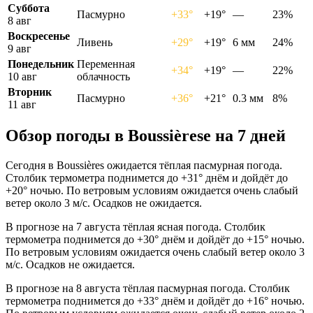
Суббота
Пасмурно
+33°
+19°
—
23%
8 авг
Воскресенье
Ливень
+29°
+19°
6 мм
24%
9 авг
Понедельник
Переменная
+34°
+19°
—
22%
10 авг
облачность
Вторник
Пасмурно
+36°
+21°
0.3 мм
8%
11 авг
Обзор погоды в Boussièresе на 7 дней
Сегодня в Boussières ожидается тёплая пасмурная погода.
Столбик термометра поднимется до +31° днём и дойдёт до
+20° ночью. По ветровым условиям ожидается очень слабый
ветер около 3 м/с. Осадков не ожидается.
В прогнозе на 7 августа тёплая ясная погода. Столбик
термометра поднимется до +30° днём и дойдёт до +15° ночью.
По ветровым условиям ожидается очень слабый ветер около 3
м/с. Осадков не ожидается.
В прогнозе на 8 августа тёплая пасмурная погода. Столбик
термометра поднимется до +33° днём и дойдёт до +16° ночью.