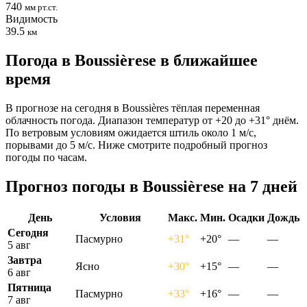
740
мм рт.ст.
Видимость
39.5
км
Погода в Boussièresе в ближайшее
время
В прогнозе на сегодня в Boussières тёплая переменная
облачность погода. Диапазон температур от +20 до +31° днём.
По ветровым условиям ожидается штиль около 1 м/с,
порывами до 5 м/с. Ниже смотрите подробный прогноз
погоды по часам.
Прогноз погоды в Boussièresе на 7 дней
День
Условия
Макс.
Мин.
Осадки
Дождь
Сегодня
Пасмурно
+31°
+20°
—
—
5 авг
Завтра
Ясно
+30°
+15°
—
—
6 авг
Пятница
Пасмурно
+33°
+16°
—
—
7 авг