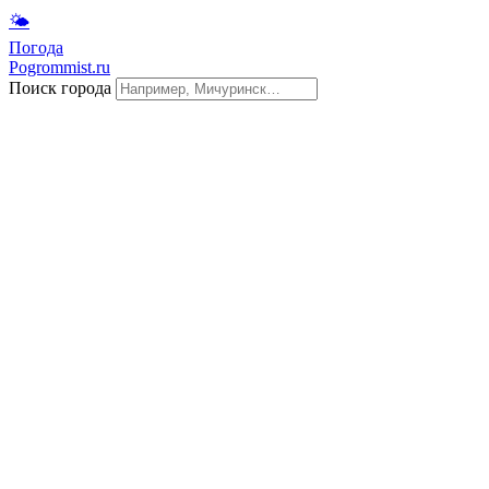
🌤
Погода
Pogrommist.ru
Поиск города