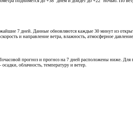
мометра поднимется до +38° днём и дойдёт до +22° ночью. По ве
лижайшие 7 дней. Данные обновляются каждые 30 минут из откр
скорость и направление ветра, влажность, атмосферное давление
очасовой прогноз и прогноз на 7 дней расположены ниже. Для п
осадки, облачность, температуру и ветер.