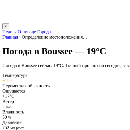
×
Неделя
О погоде
Города
Главная
›
Определение местоположения…
Погода в Bousseе — 19°C
Погода в Bousseе сейчас: 19°C. Точный прогноз на сегодня, завт
Температура
+19°C
Переменная облачность
Ощущается
+17°C
Ветер
2
м/с
Влажность
50
%
Давление
752
мм рт.ст.