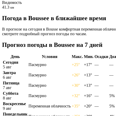
Видимость
41.3
км
Погода в Bousseе в ближайшее время
В прогнозе на сегодня в Bousse комфортная переменная облачн
смотрите подробный прогноз погоды по часам.
Прогноз погоды в Bousseе на 7 дней
День
Условия
Макс.
Мин.
Осадки
До
Сегодня
Пасмурно
+25°
+17°
—
—
5 авг
Завтра
Пасмурно
+26°
+13°
—
—
6 авг
Пятница
Пасмурно
+30°
+13°
—
—
7 авг
Суббота
Пасмурно
+32°
+16°
—
5%
8 авг
Воскресенье
Переменная облачность
+35°
+20°
—
5%
9 авг
Понедельник