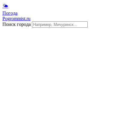
🌤
Погода
Pogrommist.ru
Поиск города