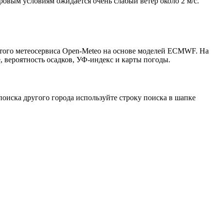
тровым условиям ожидается очень слабый ветер около 2 м/с.
ытого метеосервиса Open-Meteo на основе моделей ECMWF. На
, вероятность осадков, УФ-индекс и карты погоды.
оиска другого города используйте строку поиска в шапке