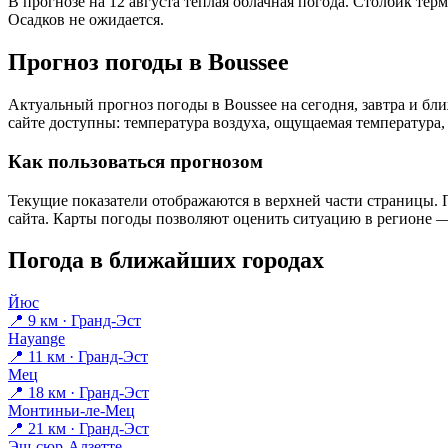
В прогнозе на 12 августа тёплая облачная погода. Столбик тер
Осадков не ожидается.
Прогноз погоды в Bousseе
Актуальный прогноз погоды в Bousseе на сегодня, завтра и б
сайте доступны: температура воздуха, ощущаемая температура, 
Как пользоваться прогнозом
Текущие показатели отображаются в верхней части страницы. П
сайта. Карты погоды позволяют оценить ситуацию в регионе — 
Погода в ближайших городах
Йюс
📍 9 км · Гранд-Эст
Hayange
📍 11 км · Гранд-Эст
Мец
📍 18 км · Гранд-Эст
Монтиньи-ле-Мец
📍 21 км · Гранд-Эст
Эш-сюр-Алзетте