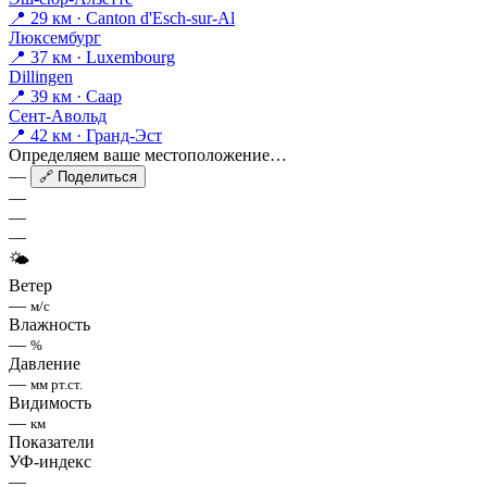
📍 29 км · Canton d'Esch-sur-Al
Люксембург
📍 37 км · Luxembourg
Dillingen
📍 39 км · Саар
Сент-Авольд
📍 42 км · Гранд-Эст
Определяем ваше местоположение…
—
🔗 Поделиться
—
—
—
🌤
Ветер
—
м/с
Влажность
—
%
Давление
—
мм рт.ст.
Видимость
—
км
Показатели
УФ-индекс
—