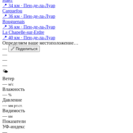
Нант
📍 34 км · Пеи-де-ла-Луар
Carquefou
📍 36 км · Пеи-де-ла-Луар
Bouguenais
📍 36 км · Пеи-де-ла-Луар
La Chapelle-sur-Erdre
📍 40 км · Пеи-де-ла-Луар
Определяем ваше местоположение…
—
🔗 Поделиться
—
—
—
🌤
Ветер
—
м/с
Влажность
—
%
Давление
—
мм рт.ст.
Видимость
—
км
Показатели
УФ-индекс
—