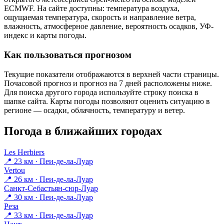
ECMWF. На сайте доступны: температура воздуха,
ощущаемая температура, скорость и направление ветра,
влажность, атмосферное давление, вероятность осадков, УФ-
индекс и карты погоды.
Как пользоваться прогнозом
Текущие показатели отображаются в верхней части страницы.
Почасовой прогноз и прогноз на 7 дней расположены ниже.
Для поиска другого города используйте строку поиска в
шапке сайта. Карты погоды позволяют оценить ситуацию в
регионе — осадки, облачность, температуру и ветер.
Погода в ближайших городах
Les Herbiers
📍 23 км · Пеи-де-ла-Луар
Vertou
📍 26 км · Пеи-де-ла-Луар
Санкт-Себастьян-сюр-Луар
📍 30 км · Пеи-де-ла-Луар
Реза
📍 33 км · Пеи-де-ла-Луар