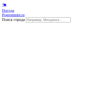
🌤
Погода
Pogrommist.ru
Поиск города