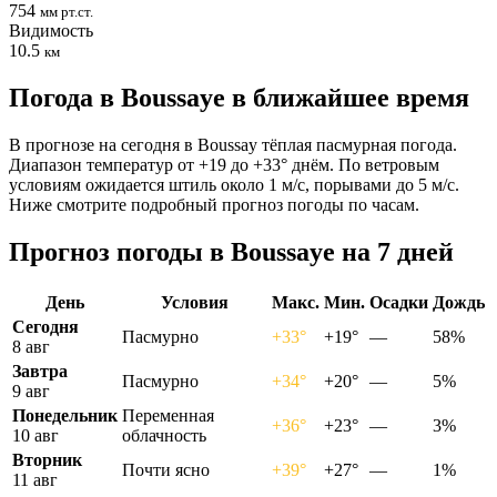
754
мм рт.ст.
Видимость
10.5
км
Погода в Boussayе в ближайшее время
В прогнозе на сегодня в Boussay тёплая пасмурная погода.
Диапазон температур от +19 до +33° днём. По ветровым
условиям ожидается штиль около 1 м/с, порывами до 5 м/с.
Ниже смотрите подробный прогноз погоды по часам.
Прогноз погоды в Boussayе на 7 дней
День
Условия
Макс.
Мин.
Осадки
Дождь
Сегодня
Пасмурно
+33°
+19°
—
58%
8 авг
Завтра
Пасмурно
+34°
+20°
—
5%
9 авг
Понедельник
Переменная
+36°
+23°
—
3%
10 авг
облачность
Вторник
Почти ясно
+39°
+27°
—
1%
11 авг