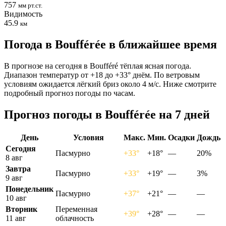
757
мм рт.ст.
Видимость
45.9
км
Погода в Boufféréе в ближайшее время
В прогнозе на сегодня в Boufféré тёплая ясная погода.
Диапазон температур от +18 до +33° днём. По ветровым
условиям ожидается лёгкий бриз около 4 м/с. Ниже смотрите
подробный прогноз погоды по часам.
Прогноз погоды в Boufféréе на 7 дней
День
Условия
Макс.
Мин.
Осадки
Дождь
Сегодня
Пасмурно
+33°
+18°
—
20%
8 авг
Завтра
Пасмурно
+33°
+19°
—
3%
9 авг
Понедельник
Пасмурно
+37°
+21°
—
—
10 авг
Вторник
Переменная
+39°
+28°
—
—
11 авг
облачность