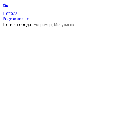
🌤
Погода
Pogrommist.ru
Поиск города