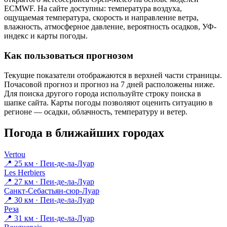
ECMWF. На сайте доступны: температура воздуха,
ощущаемая температура, скорость и направление ветра,
влажность, атмосферное давление, вероятность осадков, УФ-
индекс и карты погоды.
Как пользоваться прогнозом
Текущие показатели отображаются в верхней части страницы.
Почасовой прогноз и прогноз на 7 дней расположены ниже.
Для поиска другого города используйте строку поиска в
шапке сайта. Карты погоды позволяют оценить ситуацию в
регионе — осадки, облачность, температуру и ветер.
Погода в ближайших городах
Vertou
📍 25 км · Пеи-де-ла-Луар
Les Herbiers
📍 27 км · Пеи-де-ла-Луар
Санкт-Себастьян-сюр-Луар
📍 30 км · Пеи-де-ла-Луар
Реза
📍 31 км · Пеи-де-ла-Луар