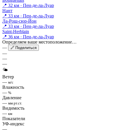
Bouguenais
📍 32 км · Пеи-де-ла-Луар
Нант
📍 33 км · Пеи-де-ла-Луар
Ла-Рош-сюр-Йон
📍 33 км · Пеи-де-ла-Луар
Saint-Herblain
📍 36 км · Пеи-де-ла-Луар
Определяем ваше местоположение…
—
🔗 Поделиться
—
—
—
🌤
Ветер
—
м/с
Влажность
—
%
Давление
—
мм рт.ст.
Видимость
—
км
Показатели
УФ-индекс
—