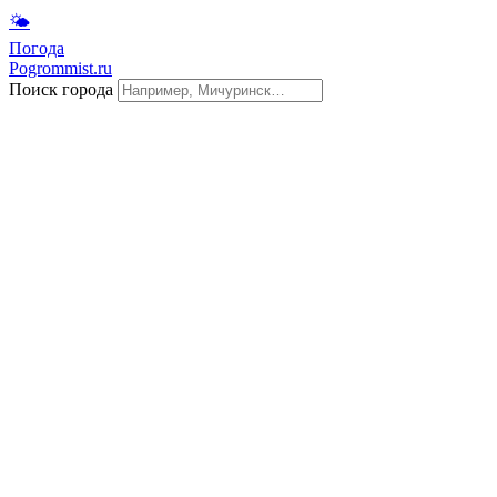
🌤
Погода
Pogrommist.ru
Поиск города