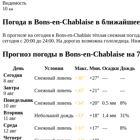
Видимость
10
км
Погода в Bons-en-Chablaisе в ближайше
В прогнозе на сегодня в Bons-en-Chablais тёплая снежная пого
сегодня с 20:00 до 24:00. На дорогах возможна гололедица. Н
Прогноз погоды в Bons-en-Chablaisе на 
День
Условия
Макс.
Мин.
Осадки
Дождь
Сегодня
Снежный ливень
+30°
+27°
—
—
8 авг
Завтра
Снежный ливень
+35°
+21°
—
—
9 авг
Понедельник
Снежный ливень
+34°
+20°
0.5 мм
8%
10 авг
Вторник
Небольшой дождь
+33°
+18°
1.4 мм
31%
11 авг
Среда
Снежный ливень
+31°
+17°
—
8%
12 авг
Четверг