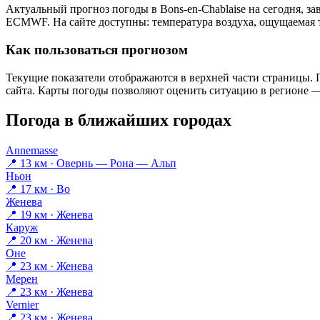
Актуальный прогноз погоды в Bons-en-Chablaisе на сегодня, з
ECMWF. На сайте доступны: температура воздуха, ощущаемая те
Как пользоваться прогнозом
Текущие показатели отображаются в верхней части страницы. П
сайта. Карты погоды позволяют оценить ситуацию в регионе — 
Погода в ближайших городах
Annemasse
📍 13 км · Овернь — Рона — Альп
Ньон
📍 17 км · Во
Женева
📍 19 км · Женева
Каруж
📍 20 км · Женева
Оне
📍 23 км · Женева
Мерен
📍 23 км · Женева
Vernier
📍 23 км · Женева