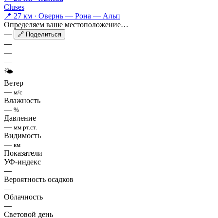
Cluses
📍 27 км · Овернь — Рона — Альп
Определяем ваше местоположение…
—
🔗 Поделиться
—
—
—
🌤
Ветер
—
м/с
Влажность
—
%
Давление
—
мм рт.ст.
Видимость
—
км
Показатели
УФ-индекс
—
Вероятность осадков
—
Облачность
—
Световой день