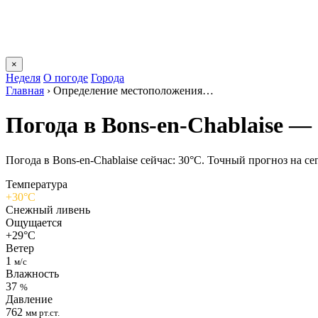
×
Неделя
О погоде
Города
Главная
›
Определение местоположения…
Погода в Bons-en-Chablaisе —
Погода в Bons-en-Chablaisе сейчас: 30°C. Точный прогноз на сег
Температура
+30°C
Снежный ливень
Ощущается
+29°C
Ветер
1
м/с
Влажность
37
%
Давление
762
мм рт.ст.