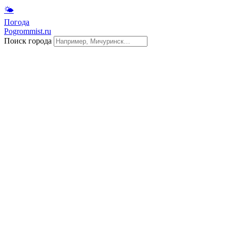
🌤
Погода
Pogrommist.ru
Поиск города