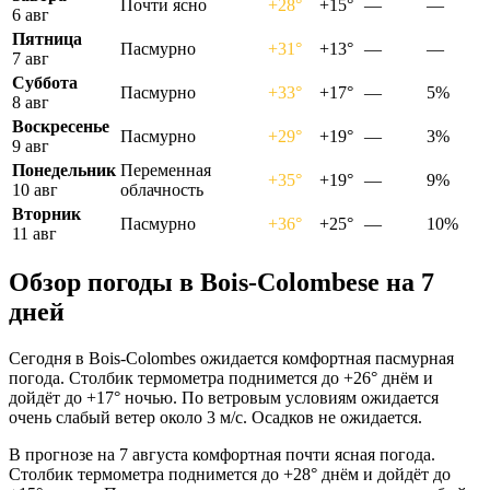
Почти ясно
+28°
+15°
—
—
6 авг
Пятница
Пасмурно
+31°
+13°
—
—
7 авг
Суббота
Пасмурно
+33°
+17°
—
5%
8 авг
Воскресенье
Пасмурно
+29°
+19°
—
3%
9 авг
Понедельник
Переменная
+35°
+19°
—
9%
10 авг
облачность
Вторник
Пасмурно
+36°
+25°
—
10%
11 авг
Обзор погоды в Bois-Colombesе на 7
дней
Сегодня в Bois-Colombes ожидается комфортная пасмурная
погода. Столбик термометра поднимется до +26° днём и
дойдёт до +17° ночью. По ветровым условиям ожидается
очень слабый ветер около 3 м/с. Осадков не ожидается.
В прогнозе на 7 августа комфортная почти ясная погода.
Столбик термометра поднимется до +28° днём и дойдёт до