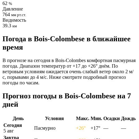
62
%
Давление
764
мм рт.ст.
Видимость
39.3
км
Погода в Bois-Colombesе в ближайшее
время
В прогнозе на сегодня в Bois-Colombes комфортная пасмурная
погода. Диапазон температур от +17 до +26° днём. По
ветровым условиям ожидается очень слабый ветер около 2 м/
с, порывами до 4 м/с. Ниже смотрите подробный прогноз
погоды по часам.
Прогноз погоды в Bois-Colombesе на 7
дней
День
Условия
Макс.
Мин.
Осадки
Дождь
Сегодня
Пасмурно
+26°
+17°
—
—
5 авг
Завтра