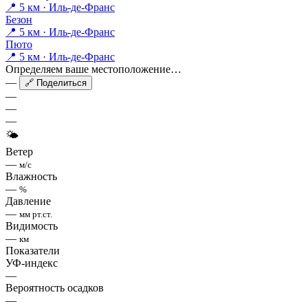
📍 5 км · Иль-де-Франс
Безон
📍 5 км · Иль-де-Франс
Пюто
📍 5 км · Иль-де-Франс
Определяем ваше местоположение…
—
🔗 Поделиться
—
—
—
🌤
Ветер
—
м/с
Влажность
—
%
Давление
—
мм рт.ст.
Видимость
—
км
Показатели
УФ-индекс
—
Вероятность осадков
—