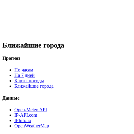
Ближайшие города
Прогноз
По часам
На 7 дней
Карты погоды
Ближайшие города
Данные
Open-Meteo API
IP-API.com
IPInfo.io
OpenWeatherMap