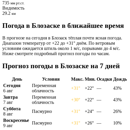
735
мм рт.ст.
Видимость
29.2
км
Погода в Блозаске в ближайшее время
В прогнозе на сегодня в Блозаск тёплая почти ясная погода.
Диапазон температур от +22 до +31° днём. По ветровым
условиям ожидается штиль около 1 м/с, порывами до 4 м/с.
Ниже смотрите подробный прогноз погоды по часам.
Прогноз погоды в Блозаске на 7 дней
День
Условия
Макс.
Мин.
Осадки
Дождь
Сегодня
Переменная
+31°
+22°
—
43%
6 авг
облачность
Завтра
Переменная
+30°
+22°
—
43%
7 авг
облачность
Суббота
Пасмурно
+31°
+24°
—
26%
8 авг
Воскресенье
Пасмурно
+31°
+26°
—
10%
9 авг