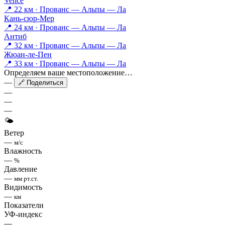
Vence
📍 22 км · Прованс — Альпы — Ла
Кань-сюр-Мер
📍 24 км · Прованс — Альпы — Ла
Антиб
📍 32 км · Прованс — Альпы — Ла
Жюан-ле-Пен
📍 33 км · Прованс — Альпы — Ла
Определяем ваше местоположение…
—
🔗 Поделиться
—
—
—
🌤
Ветер
—
м/с
Влажность
—
%
Давление
—
мм рт.ст.
Видимость
—
км
Показатели
УФ-индекс
—