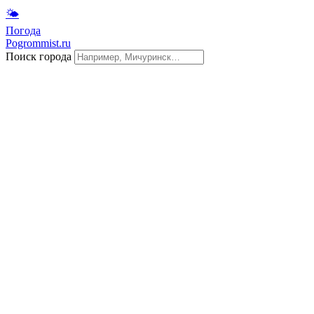
🌤
Погода
Pogrommist.ru
Поиск города