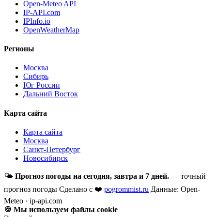
Open-Meteo API
IP-API.com
IPInfo.io
OpenWeatherMap
Регионы
Москва
Сибирь
Юг России
Дальний Восток
Карта сайта
Карта сайта
Москва
Санкт-Петербург
Новосибирск
🌤
Прогноз погоды на сегодня, завтра и 7 дней.
— точный
прогноз погоды
Сделано с ❤️
pogrommist.ru
Данные: Open-
Meteo · ip-api.com
🍪 Мы используем файлы cookie