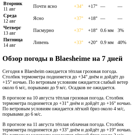
Вторник
Почти ясно
+34°
+17°
—
—
11 авг
Среда
Ясно
+37°
+18°
—
—
12 авг
Четверг
Пасмурно
+37°
+18°
0.6 мм
3%
13 авг
Пятница
Ливень
+33°
+20°
0.9 мм
40%
14 авг
Обзор погоды в Blaesheimе на 7 дней
Сегодня в Blaesheim ожидается тёплая грозовая погода.
Столбик термометра поднимется до +34° днём и дойдёт до
+15° ночью. По ветровым условиям ожидается слабый ветер
около 6 м/с, порывами до 9 м/с. Осадков не ожидается.
В прогнозе на 10 августа тёплая грозовая погода. Столбик
термометра поднимется до +31° днём и дойдёт до +16° ночью.
По ветровым условиям ожидается лёгкий бриз около 4 м/с,
порывами до 6 м/с.
В прогнозе на 11 августа тёплая облачная погода. Столбик
термометра поднимется до +33° днём и дойдёт до +19° ночью.