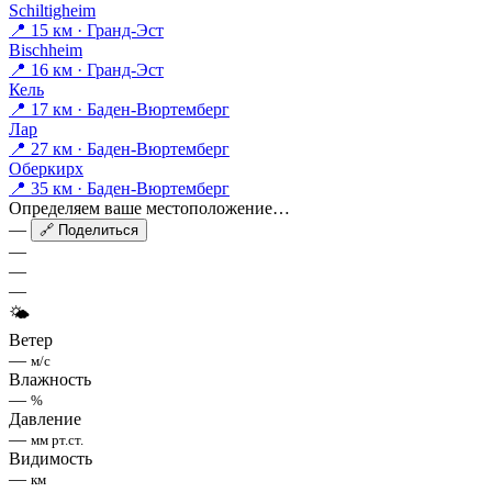
Schiltigheim
📍 15 км · Гранд-Эст
Bischheim
📍 16 км · Гранд-Эст
Кель
📍 17 км · Баден-Вюртемберг
Лар
📍 27 км · Баден-Вюртемберг
Оберкирх
📍 35 км · Баден-Вюртемберг
Определяем ваше местоположение…
—
🔗 Поделиться
—
—
—
🌤
Ветер
—
м/с
Влажность
—
%
Давление
—
мм рт.ст.
Видимость
—
км