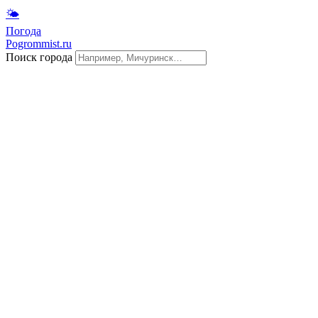
🌤
Погода
Pogrommist.ru
Поиск города