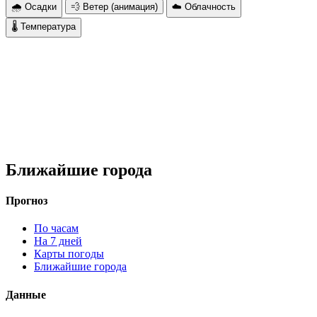
🌧 Осадки
💨 Ветер (анимация)
☁️ Облачность
🌡 Температура
Ближайшие города
Прогноз
По часам
На 7 дней
Карты погоды
Ближайшие города
Данные