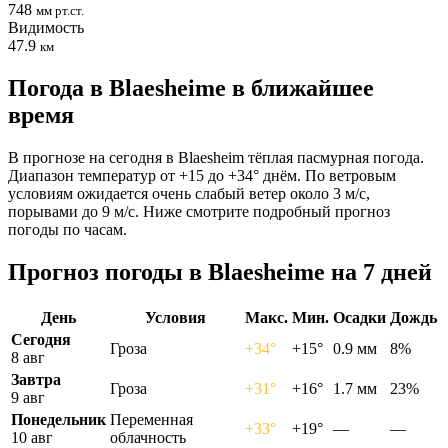
748
мм рт.ст.
Видимость
47.9
км
Погода в Blaesheimе в ближайшее
время
В прогнозе на сегодня в Blaesheim тёплая пасмурная погода.
Диапазон температур от +15 до +34° днём. По ветровым
условиям ожидается очень слабый ветер около 3 м/с,
порывами до 9 м/с. Ниже смотрите подробный прогноз
погоды по часам.
Прогноз погоды в Blaesheimе на 7 дней
День
Условия
Макс.
Мин.
Осадки
Дождь
Сегодня
Гроза
+34°
+15°
0.9 мм
8%
8 авг
Завтра
Гроза
+31°
+16°
1.7 мм
23%
9 авг
Понедельник
Переменная
+33°
+19°
—
—
10 авг
облачность