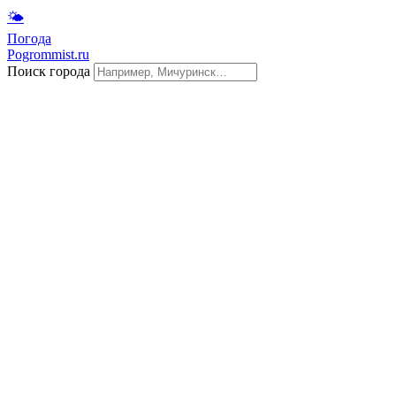
🌤
Погода
Pogrommist.ru
Поиск города