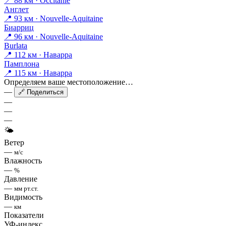
📍 88 км · Occitanie
Англет
📍 93 км · Nouvelle-Aquitaine
Биарриц
📍 96 км · Nouvelle-Aquitaine
Burlata
📍 112 км · Наварра
Памплона
📍 115 км · Наварра
Определяем ваше местоположение…
—
🔗 Поделиться
—
—
—
🌤
Ветер
—
м/с
Влажность
—
%
Давление
—
мм рт.ст.
Видимость
—
км
Показатели
УФ-индекс