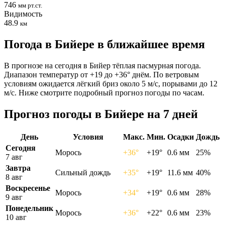
746
мм рт.ст.
Видимость
48.9
км
Погода в Бийере в ближайшее время
В прогнозе на сегодня в Бийер тёплая пасмурная погода.
Диапазон температур от +19 до +36° днём. По ветровым
условиям ожидается лёгкий бриз около 5 м/с, порывами до 12
м/с. Ниже смотрите подробный прогноз погоды по часам.
Прогноз погоды в Бийере на 7 дней
День
Условия
Макс.
Мин.
Осадки
Дождь
Сегодня
Морось
+36°
+19°
0.6 мм
25%
7 авг
Завтра
Сильный дождь
+35°
+19°
11.6 мм
40%
8 авг
Воскресенье
Морось
+34°
+19°
0.6 мм
28%
9 авг
Понедельник
Морось
+36°
+22°
0.6 мм
23%
10 авг