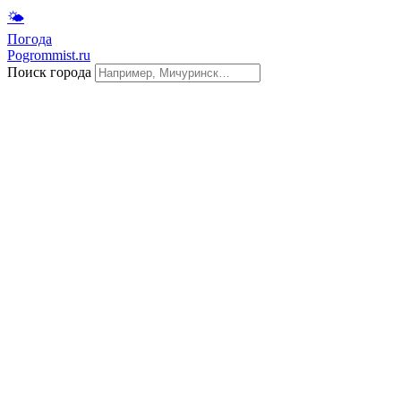
🌤
Погода
Pogrommist.ru
Поиск города