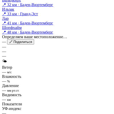
Вальдкирх
📍 32 км · Баден-Вюртемберг
Ильзак
📍 33 км · Гранд-Эст
Лар
📍 41 км · Баден-Вюртемберг
Шопфхайм
📍 48 км · Баден-Вюртемберг
Определяем ваше местоположение…
—
🔗 Поделиться
—
—
—
🌤
Ветер
—
м/с
Влажность
—
%
Давление
—
мм рт.ст.
Видимость
—
км
Показатели
УФ-индекс
—