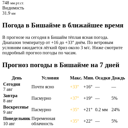
748
мм рт.ст.
Видимость
31.9
км
Погода в Бишайме в ближайшее время
В прогнозе на сегодня в Бишайм тёплая ясная погода.
Диапазон температур от +16 до +33° днём. По ветровым
условиям ожидается лёгкий бриз около 3 м/с. Ниже смотрите
подробный прогноз погоды по часам.
Прогноз погоды в Бишайме на 7 дней
День
Условия
Макс.
Мин.
Осадки
Дождь
Сегодня
Почти ясно
+33°
+16°
—
—
7 авг
Завтра
Пасмурно
+37°
+19°
—
5%
8 авг
Воскресенье
Пасмурно
+35°
+21°
0.2 мм
24%
9 авг
Понедельник
Переменная
+35°
+22°
—
5%
10 авг
облачность