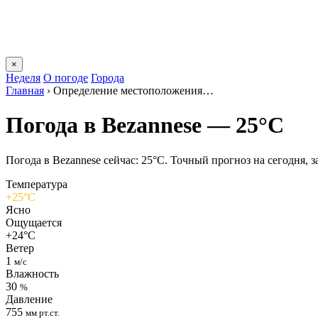
×
Неделя
О погоде
Города
Главная
›
Определение местоположения…
Погода в Bezannesе — 25°C
Погода в Bezannesе сейчас: 25°C. Точный прогноз на сегодня, за
Температура
+25°C
Ясно
Ощущается
+24°C
Ветер
1
м/с
Влажность
30
%
Давление
755
мм рт.ст.