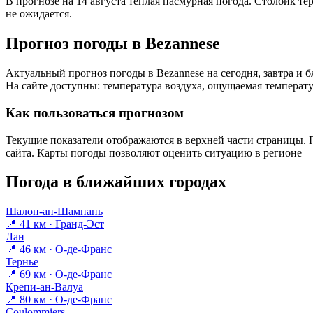
В прогнозе на 14 августа тёплая пасмурная погода. Столбик те
не ожидается.
Прогноз погоды в Bezannesе
Актуальный прогноз погоды в Bezannesе на сегодня, завтра и
На сайте доступны: температура воздуха, ощущаемая температур
Как пользоваться прогнозом
Текущие показатели отображаются в верхней части страницы. П
сайта. Карты погоды позволяют оценить ситуацию в регионе — 
Погода в ближайших городах
Шалон-ан-Шампань
📍 41 км · Гранд-Эст
Лан
📍 46 км · О-де-Франс
Тернье
📍 69 км · О-де-Франс
Крепи-ан-Валуа
📍 80 км · О-де-Франс
Coulommiers