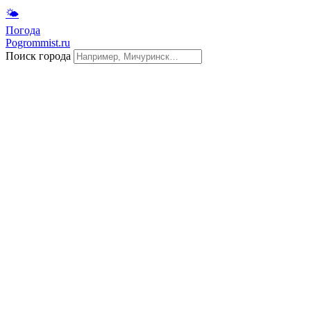
🌤
Погода
Pogrommist.ru
Поиск города