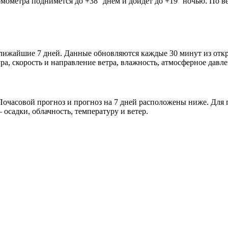
рмометра поднимется до +38° днём и дойдёт до +19° ночью. По в
 ближайшие 7 дней. Данные обновляются каждые 30 минут из от
а, скорость и направление ветра, влажность, атмосферное давле
очасовой прогноз и прогноз на 7 дней расположены ниже. Для п
осадки, облачность, температуру и ветер.