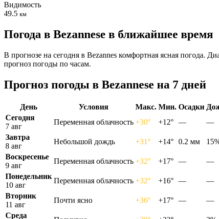
Видимость
49.5
км
Погода в Bezannesе в ближайшее время
В прогнозе на сегодня в Bezannes комфортная ясная погода. Д
прогноз погоды по часам.
Прогноз погоды в Bezannesе на 7 дней
День
Условия
Макс.
Мин.
Осадки
До
Сегодня
Переменная облачность
+30°
+12°
—
—
7 авг
Завтра
Небольшой дождь
+31°
+14°
0.2 мм
15
8 авг
Воскресенье
Переменная облачность
+32°
+17°
—
—
9 авг
Понедельник
Переменная облачность
+32°
+16°
—
—
10 авг
Вторник
Почти ясно
+36°
+17°
—
—
11 авг
Среда