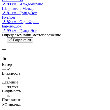
📍 80 км · Иль-де-Франс
Шарлевиль-Мезьер
📍 81 км · Гранд-Эст
Нуайон
📍 82 км · О-де-Франс
Бар-ле-Дюк
📍 99 км · Гранд-Эст
Определяем ваше местоположение…
—
🔗 Поделиться
—
—
—
🌤
Ветер
—
м/с
Влажность
—
%
Давление
—
мм рт.ст.
Видимость
—
км
Показатели
УФ-индекс
—