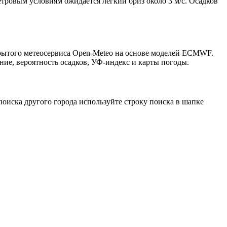
етровым условиям ожидается лёгкий бриз около 3 м/с. Осадков
крытого метеосервиса Open-Meteo на основе моделей ECMWF.
ние, вероятность осадков, УФ-индекс и карты погоды.
оиска другого города используйте строку поиска в шапке