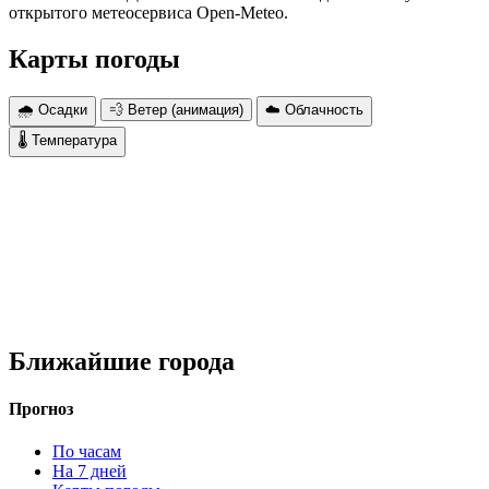
открытого метеосервиса Open-Meteo.
Карты погоды
🌧 Осадки
💨 Ветер (анимация)
☁️ Облачность
🌡 Температура
Ближайшие города
Прогноз
По часам
На 7 дней