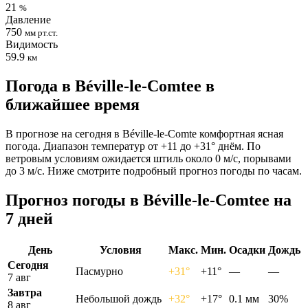
21
%
Давление
750
мм рт.ст.
Видимость
59.9
км
Погода в Béville-le-Comteе в
ближайшее время
В прогнозе на сегодня в Béville-le-Comte комфортная ясная
погода. Диапазон температур от +11 до +31° днём. По
ветровым условиям ожидается штиль около 0 м/с, порывами
до 3 м/с. Ниже смотрите подробный прогноз погоды по часам.
Прогноз погоды в Béville-le-Comteе на
7 дней
День
Условия
Макс.
Мин.
Осадки
Дождь
Сегодня
Пасмурно
+31°
+11°
—
—
7 авг
Завтра
Небольшой дождь
+32°
+17°
0.1 мм
30%
8 авг