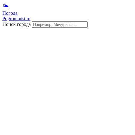
🌤
Погода
Pogrommist.ru
Поиск города