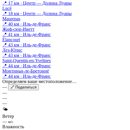
📍 17 км · Центр — Долина Луары
Lucé
📍 18 км · Центр — Долина Луары
Maurepas
📍 40 км · Иль-де-Франс
Жиф-сюр-Иветт
📍 41 км · Иль-де-Франс
Élancourt
📍 43 км · Иль-де-Франс
Лез-Юлис
📍 43 км · Иль-де-Франс
Saint-Quentin-en-Yvelines
📍 44 км · Иль-де-Франс
Монтиньи-ле-Бретоннё
📍 44 км · Иль-де-Франс
Определяем ваше местоположение…
—
🔗 Поделиться
—
—
—
🌤
Ветер
—
м/с
Влажность