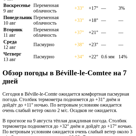
Воскресенье
Переменная
+33°
+17°
—
3%
9 авг
облачность
Понедельник
Переменная
+33°
+18°
—
—
10 авг
облачность
Вторник
Переменная
+37°
+21°
—
—
11 авг
облачность
Среда
Пасмурно
+38°
+23°
—
—
12 авг
Четверг
Пасмурно
+34°
+22°
0.6 мм
14%
13 авг
Обзор погоды в Béville-le-Comteе на 7
дней
Сегодня в Béville-le-Comte ожидается комфортная пасмурная
погода. Столбик термометра поднимется до +31° днём и
дойдёт до +11° ночью. По ветровым условиям ожидается
очень слабый ветер около 2 м/с. Осадков не ожидается.
В прогнозе на 9 августа тёплая дождливая погода. Столбик
термометра поднимется до +32° днём и дойдёт до +17° ночью.
По ветровым условиям ожидается очень слабый ветер около 3