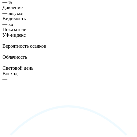
—
%
Давление
—
мм рт.ст.
Видимость
—
км
Показатели
УФ-индекс
—
Вероятность осадков
—
Облачность
—
Световой день
Восход
—