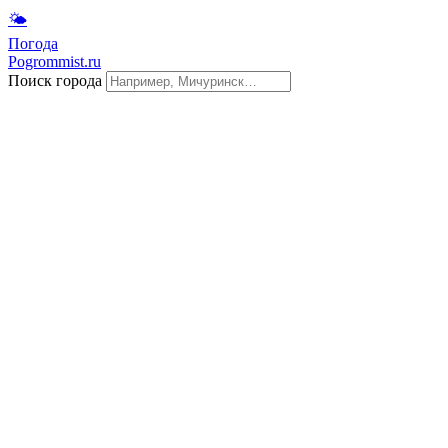
🌤
Погода
Pogrommist.ru
Поиск города