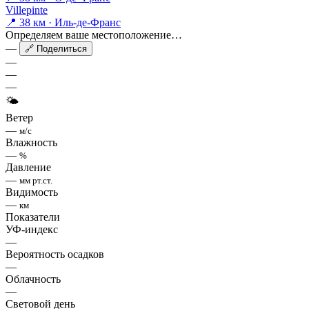
Villepinte
📍 38 км · Иль-де-Франс
Определяем ваше местоположение…
—
🔗 Поделиться
—
—
—
🌤
Ветер
—
м/с
Влажность
—
%
Давление
—
мм рт.ст.
Видимость
—
км
Показатели
УФ-индекс
—
Вероятность осадков
—
Облачность
—
Световой день