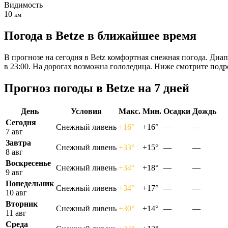
Видимость
10
км
Погода в Betzе в ближайшее время
В прогнозе на сегодня в Betz комфортная снежная погода. Диап
в 23:00. На дорогах возможна гололедица. Ниже смотрите под
Прогноз погоды в Betzе на 7 дней
День
Условия
Макс.
Мин.
Осадки
Дождь
Сегодня
Снежный ливень
+16°
+16°
—
—
7 авг
Завтра
Снежный ливень
+33°
+15°
—
—
8 авг
Воскресенье
Снежный ливень
+34°
+18°
—
—
9 авг
Понедельник
Снежный ливень
+34°
+17°
—
—
10 авг
Вторник
Снежный ливень
+30°
+14°
—
—
11 авг
Среда