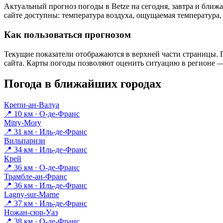
Актуальный прогноз погоды в Betzе на сегодня, завтра и бли
сайте доступны: температура воздуха, ощущаемая температура, 
Как пользоваться прогнозом
Текущие показатели отображаются в верхней части страницы. П
сайта. Карты погоды позволяют оценить ситуацию в регионе — 
Погода в ближайших городах
Крепи-ан-Валуа
📍 10 км · О-де-Франс
Mitry-Mory
📍 31 км · Иль-де-Франс
Вильпаризи
📍 34 км · Иль-де-Франс
Крей
📍 36 км · О-де-Франс
Трамбле-ан-Франс
📍 36 км · Иль-де-Франс
Lagny-sur-Marne
📍 37 км · Иль-де-Франс
Ножан-сюр-Уаз
📍 38 км · О-де-Франс