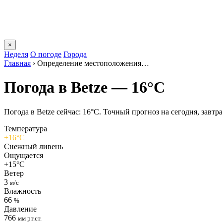
×
Неделя
О погоде
Города
Главная
›
Определение местоположения…
Погода в Betzе — 16°C
Погода в Betzе сейчас: 16°C. Точный прогноз на сегодня, завтра
Температура
+16°C
Снежный ливень
Ощущается
+15°C
Ветер
3
м/с
Влажность
66
%
Давление
766
мм рт.ст.