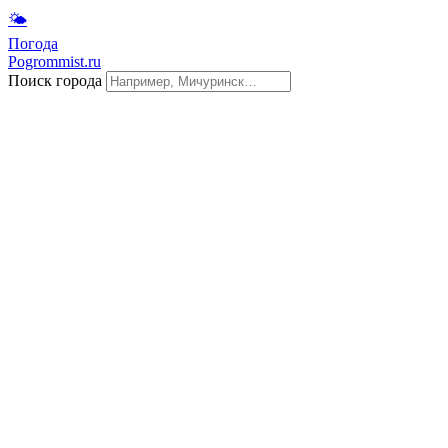
🌤
Погода
Pogrommist.ru
Поиск города