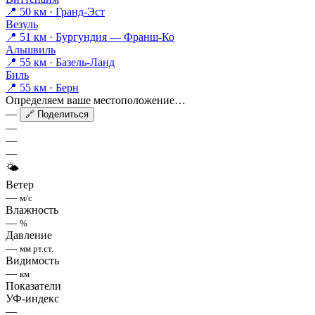
📍 50 км · Гранд-Эст
Везуль
📍 51 км · Бургундия — Франш-Ко
Альшвиль
📍 55 км · Базель-Ланд
Биль
📍 55 км · Берн
Определяем ваше местоположение…
—
🔗 Поделиться
—
—
—
🌤
Ветер
—
м/с
Влажность
—
%
Давление
—
мм рт.ст.
Видимость
—
км
Показатели
УФ-индекс
—