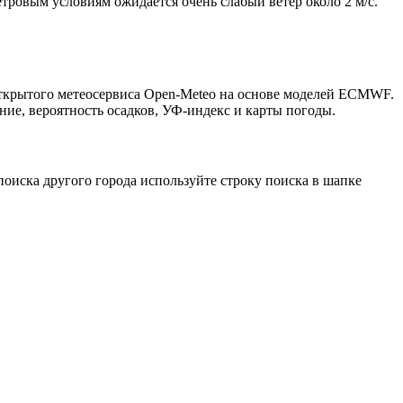
етровым условиям ожидается очень слабый ветер около 2 м/с.
 открытого метеосервиса Open-Meteo на основе моделей ECMWF.
ние, вероятность осадков, УФ-индекс и карты погоды.
оиска другого города используйте строку поиска в шапке