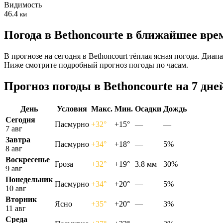
Видимость
46.4
км
Погода в Bethoncourtе в ближайшее вре
В прогнозе на сегодня в Bethoncourt тёплая ясная погода. Диап
Ниже смотрите подробный прогноз погоды по часам.
Прогноз погоды в Bethoncourtе на 7 дне
День
Условия
Макс.
Мин.
Осадки
Дождь
Сегодня
Пасмурно
+32°
+15°
—
—
7 авг
Завтра
Пасмурно
+34°
+18°
—
5%
8 авг
Воскресенье
Гроза
+32°
+19°
3.8 мм
30%
9 авг
Понедельник
Пасмурно
+34°
+20°
—
5%
10 авг
Вторник
Ясно
+35°
+20°
—
3%
11 авг
Среда