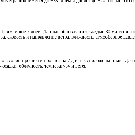
рмометра поднимется до +38° днём и дойдёт до +20° ночью. По в
а и ближайшие 7 дней. Данные обновляются каждые 30 минут из
а, скорость и направление ветра, влажность, атмосферное давле
очасовой прогноз и прогноз на 7 дней расположены ниже. Для п
осадки, облачность, температуру и ветер.