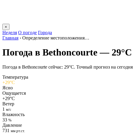
×
Неделя
О погоде
Города
Главная
›
Определение местоположения…
Погода в Bethoncourtе — 29°C
Погода в Bethoncourtе сейчас: 29°C. Точный прогноз на сегодня,
Температура
+29°C
Ясно
Ощущается
+29°C
Ветер
1
м/с
Влажность
33
%
Давление
731
мм рт.ст.