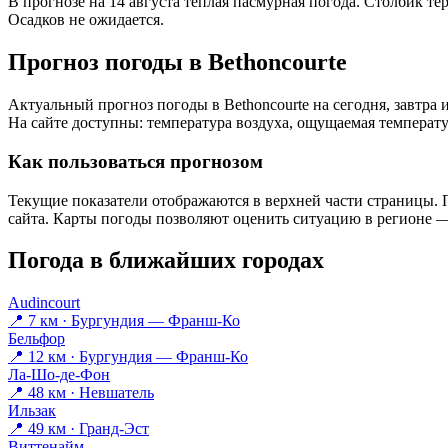
В прогнозе на 14 августа тёплая пасмурная погода. Столбик те
Осадков не ожидается.
Прогноз погоды в Bethoncourtе
Актуальный прогноз погоды в Bethoncourtе на сегодня, завтр
На сайте доступны: температура воздуха, ощущаемая температур
Как пользоваться прогнозом
Текущие показатели отображаются в верхней части страницы. П
сайта. Карты погоды позволяют оценить ситуацию в регионе — 
Погода в ближайших городах
Audincourt
📍 7 км · Бургундия — Франш-Ко
Бельфор
📍 12 км · Бургундия — Франш-Ко
Ла-Шо-де-Фон
📍 48 км · Невшатель
Ильзак
📍 49 км · Гранд-Эст
Виттенайм