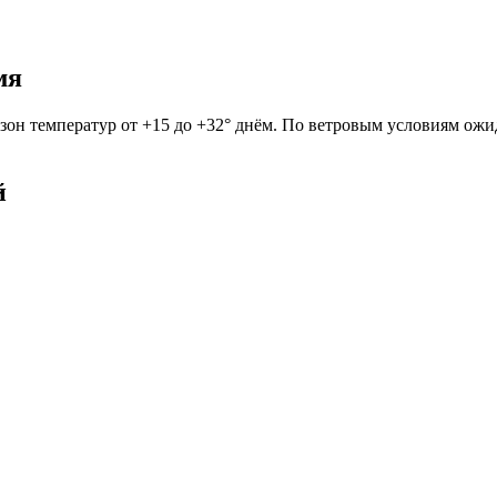
мя
азон температур от +15 до +32° днём. По ветровым условиям ожид
й