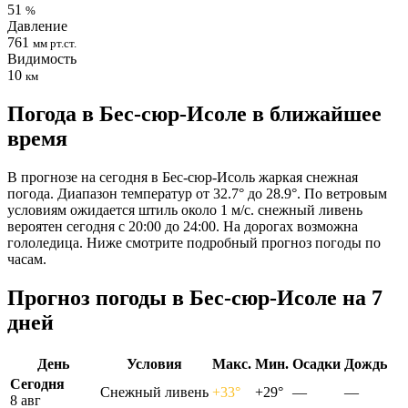
51
%
Давление
761
мм рт.ст.
Видимость
10
км
Погода в Бес-сюр-Исоле в ближайшее
время
В прогнозе на сегодня в Бес-сюр-Исоль жаркая снежная
погода. Диапазон температур от 32.7° до 28.9°. По ветровым
условиям ожидается штиль около 1 м/с. снежный ливень
вероятен сегодня с 20:00 до 24:00. На дорогах возможна
гололедица. Ниже смотрите подробный прогноз погоды по
часам.
Прогноз погоды в Бес-сюр-Исоле на 7
дней
День
Условия
Макс.
Мин.
Осадки
Дождь
Сегодня
Снежный ливень
+33°
+29°
—
—
8 авг