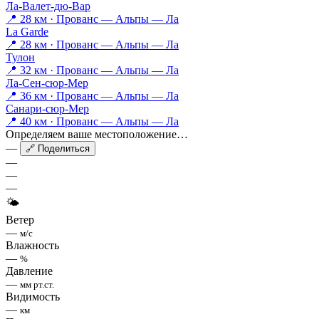
Ла-Валет-дю-Вар
📍 28 км · Прованс — Альпы — Ла
La Garde
📍 28 км · Прованс — Альпы — Ла
Тулон
📍 32 км · Прованс — Альпы — Ла
Ла-Сен-сюр-Мер
📍 36 км · Прованс — Альпы — Ла
Санари-сюр-Мер
📍 40 км · Прованс — Альпы — Ла
Определяем ваше местоположение…
—
🔗 Поделиться
—
—
—
🌤
Ветер
—
м/с
Влажность
—
%
Давление
—
мм рт.ст.
Видимость
—
км