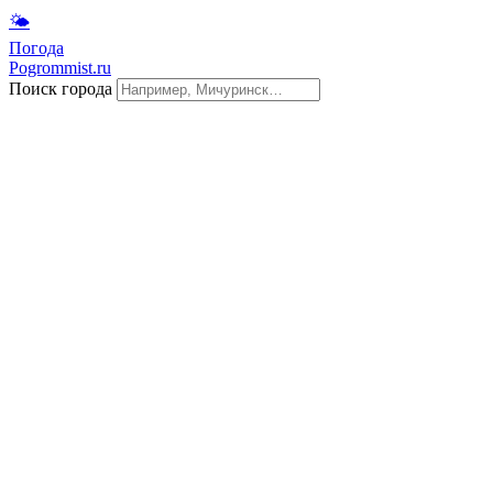
🌤
Погода
Pogrommist.ru
Поиск города