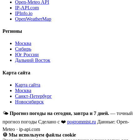
Open-Meteo API
IP-API.com
IPInfo.io
OpenWeatherMap
Регионы
Москва
Сибирь
Юг России
Дальний Восток
Карта сайта
Карта сайта
Москва
Санкт-Петербург
Новосибирск
🌤
Прогноз погоды на сегодня, завтра и 7 дней.
— точный
прогноз погоды
Сделано с ❤️
pogrommist.ru
Данные: Open-
Meteo · ip-api.com
🍪 Мы используем файлы cookie