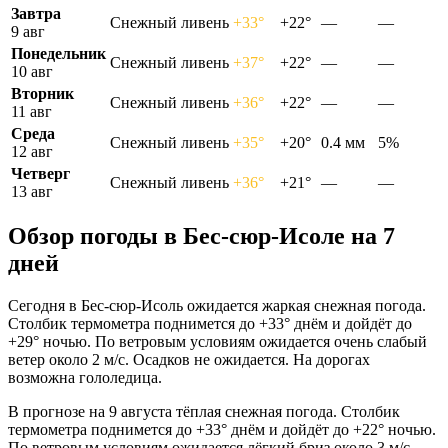
Завтра
Снежный ливень
+33°
+22°
—
—
9 авг
Понедельник
Снежный ливень
+37°
+22°
—
—
10 авг
Вторник
Снежный ливень
+36°
+22°
—
—
11 авг
Среда
Снежный ливень
+35°
+20°
0.4 мм
5%
12 авг
Четверг
Снежный ливень
+36°
+21°
—
—
13 авг
Обзор погоды в Бес-сюр-Исоле на 7
дней
Сегодня в Бес-сюр-Исоль ожидается жаркая снежная погода.
Столбик термометра поднимется до +33° днём и дойдёт до
+29° ночью. По ветровым условиям ожидается очень слабый
ветер около 2 м/с. Осадков не ожидается. На дорогах
возможна гололедица.
В прогнозе на 9 августа тёплая снежная погода. Столбик
термометра поднимется до +33° днём и дойдёт до +22° ночью.
По ветровым условиям ожидается лёгкий бриз около 3 м/с.