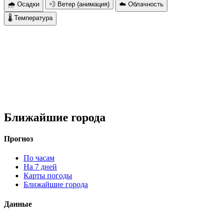
🌧 Осадки
💨 Ветер (анимация)
☁️ Облачность
🌡 Температура
Ближайшие города
Прогноз
По часам
На 7 дней
Карты погоды
Ближайшие города
Данные