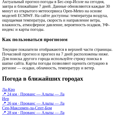
Актуальный прогноз погоды в Бес-сюр-Исоле на сегодня,
завтра и ближайшие 7 дней. Данные обновляются каждые 30
минут из открытого метеосервиса Open-Meteo на основе
моделей ECMWF. На сайте доступны: температура воздуха,
ощущаемая температура, скорость и направление ветра,
влажность, атмосферное давление, вероятность осадков, УФ-
индекс и карты погоды.
Как пользоваться прогнозом
Текущие показатели отображаются в верхней части страницы.
Почасовой прогноз и прогноз на 7 дней расположены ниже.
Для поиска другого города используйте строку поиска в
шапке сайта. Карты погоды позволяют оценить ситуацию в
регионе — осадки, облачность, температуру и ветер.
Погода в ближайших городах
Ла-Кро
📍 24 км · Прованс — Альпы — Ла
Иер
📍 26 км · Прованс — Альпы — Ла
Сен-Максимен-ла-Сент-Бом
📍 28 км · Прованс — Альпы — Ла