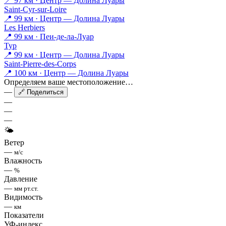
📍 97 км · Центр — Долина Луары
Saint-Cyr-sur-Loire
📍 99 км · Центр — Долина Луары
Les Herbiers
📍 99 км · Пеи-де-ла-Луар
Тур
📍 99 км · Центр — Долина Луары
Saint-Pierre-des-Corps
📍 100 км · Центр — Долина Луары
Определяем ваше местоположение…
—
🔗 Поделиться
—
—
—
🌤
Ветер
—
м/с
Влажность
—
%
Давление
—
мм рт.ст.
Видимость
—
км
Показатели
УФ-индекс