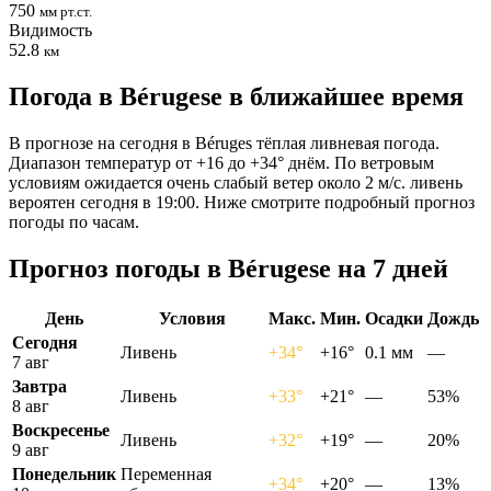
750
мм рт.ст.
Видимость
52.8
км
Погода в Bérugesе в ближайшее время
В прогнозе на сегодня в Béruges тёплая ливневая погода.
Диапазон температур от +16 до +34° днём. По ветровым
условиям ожидается очень слабый ветер около 2 м/с. ливень
вероятен сегодня в 19:00. Ниже смотрите подробный прогноз
погоды по часам.
Прогноз погоды в Bérugesе на 7 дней
День
Условия
Макс.
Мин.
Осадки
Дождь
Сегодня
Ливень
+34°
+16°
0.1 мм
—
7 авг
Завтра
Ливень
+33°
+21°
—
53%
8 авг
Воскресенье
Ливень
+32°
+19°
—
20%
9 авг
Понедельник
Переменная
+34°
+20°
—
13%