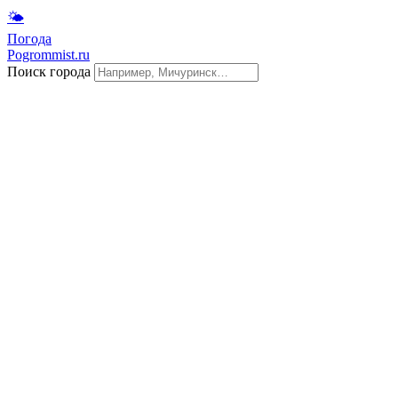
🌤
Погода
Pogrommist.ru
Поиск города