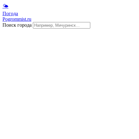
🌤
Погода
Pogrommist.ru
Поиск города