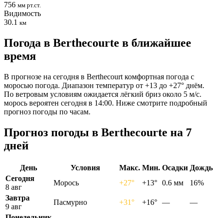
756
мм рт.ст.
Видимость
30.1
км
Погода в Berthecourtе в ближайшее
время
В прогнозе на сегодня в Berthecourt комфортная погода с
моросью погода. Диапазон температур от +13 до +27° днём.
По ветровым условиям ожидается лёгкий бриз около 5 м/с.
морось вероятен сегодня в 14:00. Ниже смотрите подробный
прогноз погоды по часам.
Прогноз погоды в Berthecourtе на 7
дней
День
Условия
Макс.
Мин.
Осадки
Дождь
Сегодня
Морось
+27°
+13°
0.6 мм
16%
8 авг
Завтра
Пасмурно
+31°
+16°
—
—
9 авг
Понедельник