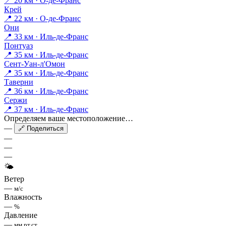
📍 20 км · О-де-Франс
Крей
📍 22 км · О-де-Франс
Они
📍 33 км · Иль-де-Франс
Понтуаз
📍 35 км · Иль-де-Франс
Сент-Уан-л'Омон
📍 35 км · Иль-де-Франс
Таверни
📍 36 км · Иль-де-Франс
Сержи
📍 37 км · Иль-де-Франс
Определяем ваше местоположение…
—
🔗 Поделиться
—
—
—
🌤
Ветер
—
м/с
Влажность
—
%
Давление
—
мм рт.ст.