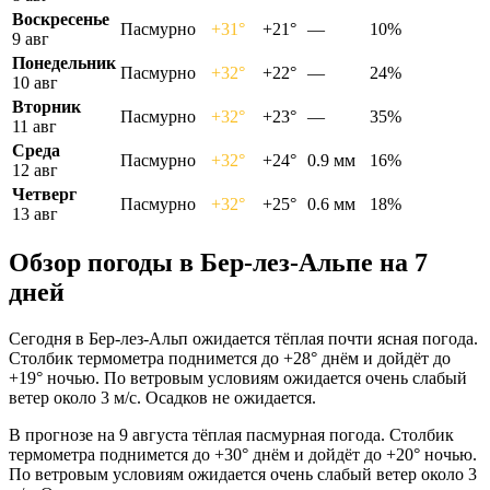
Воскресенье
Пасмурно
+31°
+21°
—
10%
9 авг
Понедельник
Пасмурно
+32°
+22°
—
24%
10 авг
Вторник
Пасмурно
+32°
+23°
—
35%
11 авг
Среда
Пасмурно
+32°
+24°
0.9 мм
16%
12 авг
Четверг
Пасмурно
+32°
+25°
0.6 мм
18%
13 авг
Обзор погоды в Бер-лез-Альпе на 7
дней
Сегодня в Бер-лез-Альп ожидается тёплая почти ясная погода.
Столбик термометра поднимется до +28° днём и дойдёт до
+19° ночью. По ветровым условиям ожидается очень слабый
ветер около 3 м/с. Осадков не ожидается.
В прогнозе на 9 августа тёплая пасмурная погода. Столбик
термометра поднимется до +30° днём и дойдёт до +20° ночью.
По ветровым условиям ожидается очень слабый ветер около 3