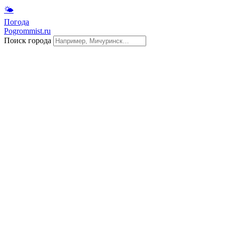
🌤
Погода
Pogrommist.ru
Поиск города