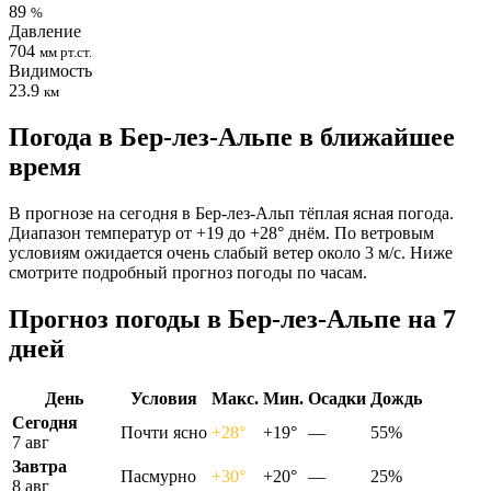
89
%
Давление
704
мм рт.ст.
Видимость
23.9
км
Погода в Бер-лез-Альпе в ближайшее
время
В прогнозе на сегодня в Бер-лез-Альп тёплая ясная погода.
Диапазон температур от +19 до +28° днём. По ветровым
условиям ожидается очень слабый ветер около 3 м/с. Ниже
смотрите подробный прогноз погоды по часам.
Прогноз погоды в Бер-лез-Альпе на 7
дней
День
Условия
Макс.
Мин.
Осадки
Дождь
Сегодня
Почти ясно
+28°
+19°
—
55%
7 авг
Завтра
Пасмурно
+30°
+20°
—
25%
8 авг