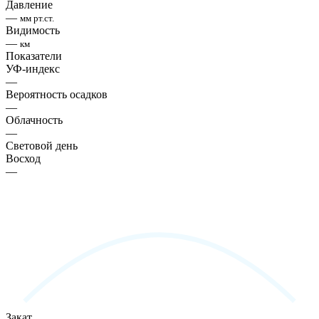
Давление
—
мм рт.ст.
Видимость
—
км
Показатели
УФ-индекс
—
Вероятность осадков
—
Облачность
—
Световой день
Восход
—
Закат