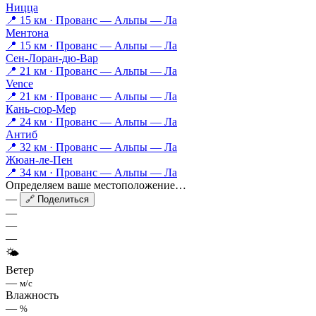
Ницца
📍 15 км · Прованс — Альпы — Ла
Ментона
📍 15 км · Прованс — Альпы — Ла
Сен-Лоран-дю-Вар
📍 21 км · Прованс — Альпы — Ла
Vence
📍 21 км · Прованс — Альпы — Ла
Кань-сюр-Мер
📍 24 км · Прованс — Альпы — Ла
Антиб
📍 32 км · Прованс — Альпы — Ла
Жюан-ле-Пен
📍 34 км · Прованс — Альпы — Ла
Определяем ваше местоположение…
—
🔗 Поделиться
—
—
—
🌤
Ветер
—
м/с
Влажность
—
%