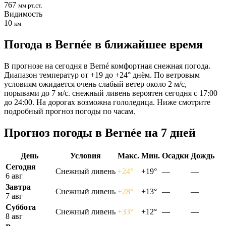
767
мм рт.ст.
Видимость
10
км
Погода в Bernéе в ближайшее время
В прогнозе на сегодня в Berné комфортная снежная погода.
Диапазон температур от +19 до +24° днём. По ветровым
условиям ожидается очень слабый ветер около 2 м/с,
порывами до 7 м/с. снежный ливень вероятен сегодня с 17:00
до 24:00. На дорогах возможна гололедица. Ниже смотрите
подробный прогноз погоды по часам.
Прогноз погоды в Bernéе на 7 дней
День
Условия
Макс.
Мин.
Осадки
Дождь
Сегодня
Снежный ливень
+24°
+19°
—
—
6 авг
Завтра
Снежный ливень
+28°
+13°
—
—
7 авг
Суббота
Снежный ливень
+33°
+12°
—
—
8 авг