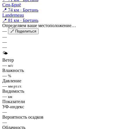
Сен-Бриё
📍 74 км · Бретань
Landerneau
📍 81 км · Бретань
Определяем ваше местоположение…
—
🔗 Поделиться
—
—
—
🌤
Ветер
—
м/с
Влажность
—
%
Давление
—
мм рт.ст.
Видимость
—
км
Показатели
УФ-индекс
—
Вероятность осадков
—
Облачность