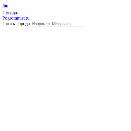
🌤
Погода
Pogrommist.ru
Поиск города