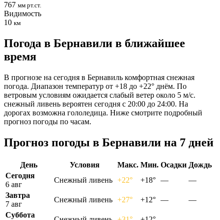
767
мм рт.ст.
Видимость
10
км
Погода в Бернавили в ближайшее
время
В прогнозе на сегодня в Бернавиль комфортная снежная
погода. Диапазон температур от +18 до +22° днём. По
ветровым условиям ожидается слабый ветер около 5 м/с.
снежный ливень вероятен сегодня с 20:00 до 24:00. На
дорогах возможна гололедица. Ниже смотрите подробный
прогноз погоды по часам.
Прогноз погоды в Бернавили на 7 дней
День
Условия
Макс.
Мин.
Осадки
Дождь
Сегодня
Снежный ливень
+22°
+18°
—
—
6 авг
Завтра
Снежный ливень
+27°
+12°
—
—
7 авг
Суббота
Снежный ливень
+31°
+12°
—
—