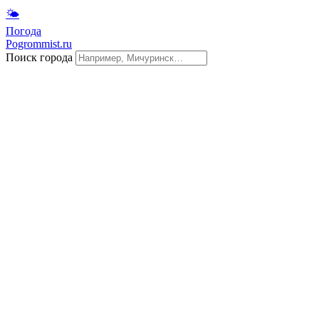
🌤
Погода
Pogrommist.ru
Поиск города