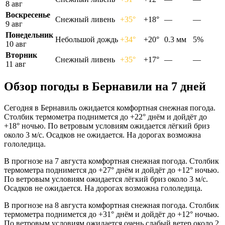
8 авг
Воскресенье
Снежный ливень
+35°
+18°
—
—
9 авг
Понедельник
Небольшой дождь
+34°
+20°
0.3 мм
5%
10 авг
Вторник
Снежный ливень
+35°
+17°
—
—
11 авг
Обзор погоды в Бернавили на 7 дней
Сегодня в Бернавиль ожидается комфортная снежная погода.
Столбик термометра поднимется до +22° днём и дойдёт до
+18° ночью. По ветровым условиям ожидается лёгкий бриз
около 3 м/с. Осадков не ожидается. На дорогах возможна
гололедица.
В прогнозе на 7 августа комфортная снежная погода. Столбик
термометра поднимется до +27° днём и дойдёт до +12° ночью.
По ветровым условиям ожидается лёгкий бриз около 3 м/с.
Осадков не ожидается. На дорогах возможна гололедица.
В прогнозе на 8 августа комфортная снежная погода. Столбик
термометра поднимется до +31° днём и дойдёт до +12° ночью.
По ветровым условиям ожидается очень слабый ветер около 2