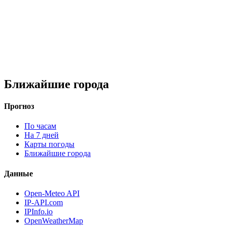
Ближайшие города
Прогноз
По часам
На 7 дней
Карты погоды
Ближайшие города
Данные
Open-Meteo API
IP-API.com
IPInfo.io
OpenWeatherMap