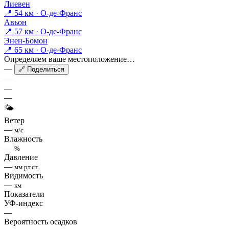
Лиевен
📍 54 км · О-де-Франс
Авьон
📍 57 км · О-де-Франс
Энен-Бомон
📍 65 км · О-де-Франс
Определяем ваше местоположение…
—
🔗 Поделиться
—
—
—
🌤
Ветер
—
м/с
Влажность
—
%
Давление
—
мм рт.ст.
Видимость
—
км
Показатели
УФ-индекс
—
Вероятность осадков