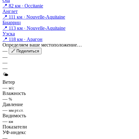
Ош
📍 82 км · Occitanie
Англет
📍 111 км · Nouvelle-Aquitaine
Биарриц
📍 113 км · Nouvelle-Aquitaine
Уэска
📍 118 км · Арагон
Определяем ваше местоположение…
—
🔗 Поделиться
—
—
—
🌤
Ветер
—
м/с
Влажность
—
%
Давление
—
мм рт.ст.
Видимость
—
км
Показатели
УФ-индекс
—