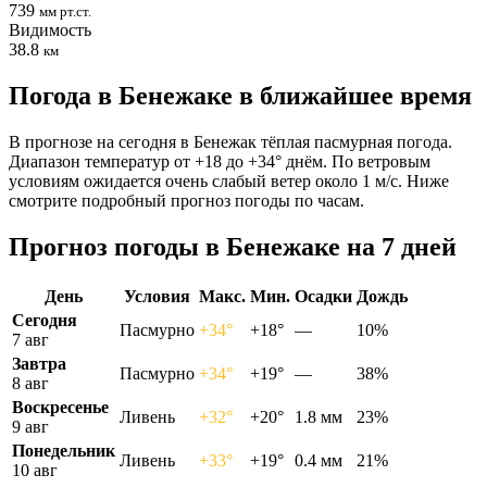
739
мм рт.ст.
Видимость
38.8
км
Погода в Бенежаке в ближайшее время
В прогнозе на сегодня в Бенежак тёплая пасмурная погода.
Диапазон температур от +18 до +34° днём. По ветровым
условиям ожидается очень слабый ветер около 1 м/с. Ниже
смотрите подробный прогноз погоды по часам.
Прогноз погоды в Бенежаке на 7 дней
День
Условия
Макс.
Мин.
Осадки
Дождь
Сегодня
Пасмурно
+34°
+18°
—
10%
7 авг
Завтра
Пасмурно
+34°
+19°
—
38%
8 авг
Воскресенье
Ливень
+32°
+20°
1.8 мм
23%
9 авг
Понедельник
Ливень
+33°
+19°
0.4 мм
21%
10 авг