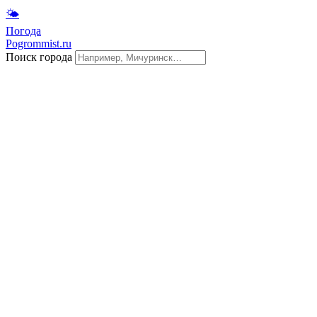
🌤
Погода
Pogrommist.ru
Поиск города