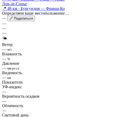
Лон-ле-Сонье
📍 48 км · Бургундия — Франш-Ко
Определяем ваше местоположение…
—
🔗 Поделиться
—
—
—
🌤
Ветер
—
м/с
Влажность
—
%
Давление
—
мм рт.ст.
Видимость
—
км
Показатели
УФ-индекс
—
Вероятность осадков
—
Облачность
—
Световой день