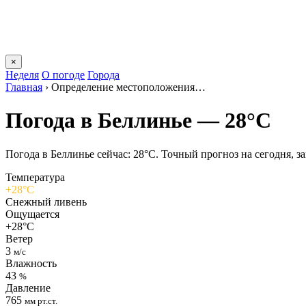
×
Неделя
О погоде
Города
Главная
›
Определение местоположения…
Погода в Беллинье — 28°C
Погода в Беллинье сейчас: 28°C. Точный прогноз на сегодня, за
Температура
+28°C
Снежный ливень
Ощущается
+28°C
Ветер
3
м/с
Влажность
43
%
Давление
765
мм рт.ст.