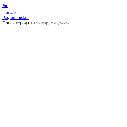
🌤
Погода
Pogrommist.ru
Поиск города