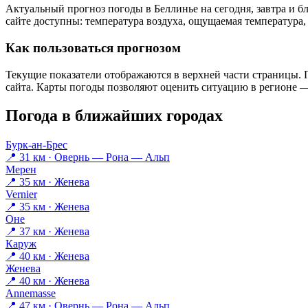
Актуальный прогноз погоды в Беллинье на сегодня, завтра и
сайте доступны: температура воздуха, ощущаемая температура, 
Как пользоваться прогнозом
Текущие показатели отображаются в верхней части страницы. П
сайта. Карты погоды позволяют оценить ситуацию в регионе — 
Погода в ближайших городах
Бурк-ан-Брес
📍 31 км · Овернь — Рона — Альп
Мерен
📍 35 км · Женева
Vernier
📍 35 км · Женева
Оне
📍 37 км · Женева
Каруж
📍 40 км · Женева
Женева
📍 40 км · Женева
Annemasse
📍 47 км · Овернь — Рона — Альп