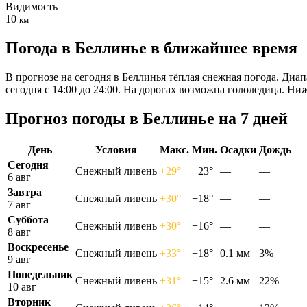
Видимость
10
км
Погода в Беллинье в ближайшее время
В прогнозе на сегодня в Беллинья тёплая снежная погода. Диап
сегодня с 14:00 до 24:00. На дорогах возможна гололедица. Н
Прогноз погоды в Беллинье на 7 дней
День
Условия
Макс.
Мин.
Осадки
Дождь
Сегодня
Снежный ливень
+29°
+23°
—
—
6 авг
Завтра
Снежный ливень
+30°
+18°
—
—
7 авг
Суббота
Снежный ливень
+30°
+16°
—
—
8 авг
Воскресенье
Снежный ливень
+33°
+18°
0.1 мм
3%
9 авг
Понедельник
Снежный ливень
+31°
+15°
2.6 мм
22%
10 авг
Вторник