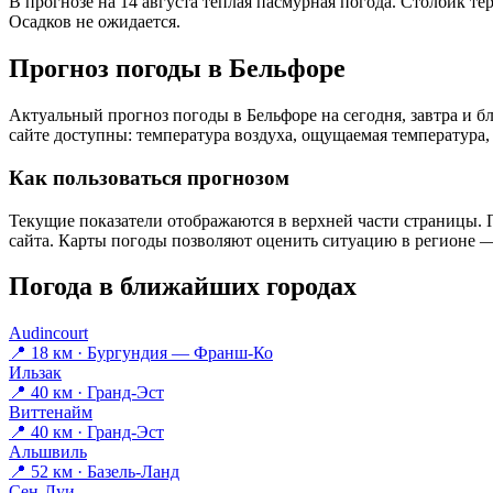
В прогнозе на 14 августа тёплая пасмурная погода. Столбик те
Осадков не ожидается.
Прогноз погоды в Бельфоре
Актуальный прогноз погоды в Бельфоре на сегодня, завтра и
сайте доступны: температура воздуха, ощущаемая температура, 
Как пользоваться прогнозом
Текущие показатели отображаются в верхней части страницы. П
сайта. Карты погоды позволяют оценить ситуацию в регионе — 
Погода в ближайших городах
Audincourt
📍 18 км · Бургундия — Франш-Ко
Ильзак
📍 40 км · Гранд-Эст
Виттенайм
📍 40 км · Гранд-Эст
Альшвиль
📍 52 км · Базель-Ланд
Сен-Луи