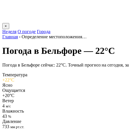
×
Неделя
О погоде
Города
Главная
›
Определение местоположения…
Погода в Бельфоре — 22°C
Погода в Бельфоре сейчас: 22°C. Точный прогноз на сегодня, за
Температура
+22°C
Ясно
Ощущается
+20°C
Ветер
4
м/с
Влажность
43
%
Давление
733
мм рт.ст.