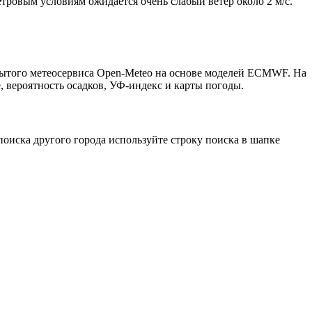
етровым условиям ожидается очень слабый ветер около 2 м/с.
рытого метеосервиса Open-Meteo на основе моделей ECMWF. На
, вероятность осадков, УФ-индекс и карты погоды.
оиска другого города используйте строку поиска в шапке