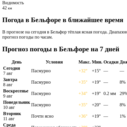
Видимость
42
км
Погода в Бельфоре в ближайшее время
В прогнозе на сегодня в Бельфор тёплая ясная погода. Диапаз
прогноз погоды по часам.
Прогноз погоды в Бельфоре на 7 дней
День
Условия
Макс.
Мин.
Осадки
До
Сегодня
Пасмурно
+32°
+15°
—
—
7 авг
Завтра
Пасмурно
+35°
+19°
—
8%
8 авг
Воскресенье
Пасмурно
+34°
+19°
0.2 мм
29
9 авг
Понедельник
Пасмурно
+35°
+20°
—
8%
10 авг
Вторник
Почти ясно
+36°
+19°
—
1%
11 авг
Среда