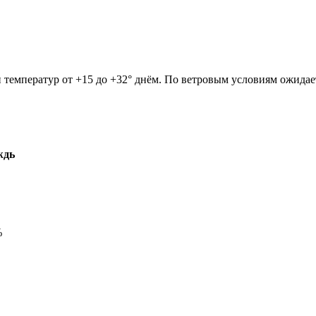
он температур от +15 до +32° днём. По ветровым условиям ожида
ждь
%