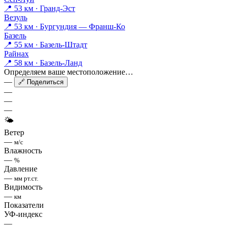
📍 53 км · Гранд-Эст
Везуль
📍 53 км · Бургундия — Франш-Ко
Базель
📍 55 км · Базель-Штадт
Райнах
📍 58 км · Базель-Ланд
Определяем ваше местоположение…
—
🔗 Поделиться
—
—
—
🌤
Ветер
—
м/с
Влажность
—
%
Давление
—
мм рт.ст.
Видимость
—
км
Показатели
УФ-индекс
—