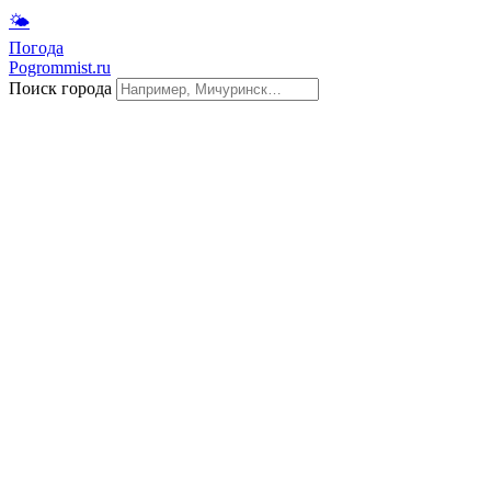
🌤
Погода
Pogrommist.ru
Поиск города