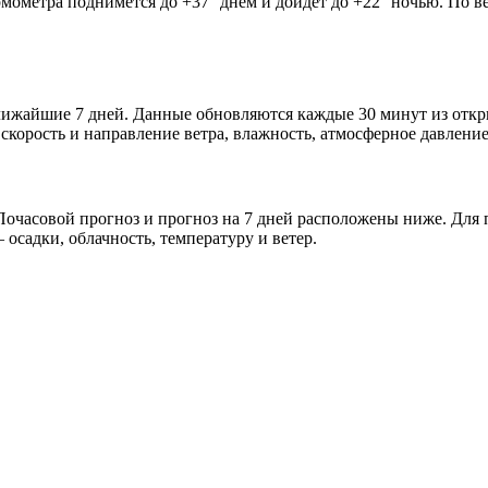
рмометра поднимется до +37° днём и дойдёт до +22° ночью. По в
 ближайшие 7 дней. Данные обновляются каждые 30 минут из отк
скорость и направление ветра, влажность, атмосферное давление
очасовой прогноз и прогноз на 7 дней расположены ниже. Для п
осадки, облачность, температуру и ветер.