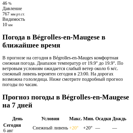
46
%
Давление
767
мм рт.ст.
Видимость
10
км
Погода в Bégrolles-en-Maugesе в
ближайшее время
В прогнозе на сегодня в Bégrolles-en-Mauges комфортная
снежная погода. Диапазон температур от 19.9° до 19.9°. По
ветровым условиям ожидается слабый ветер около 6 м/с.
снежный ливень вероятен сегодня в 23:00. На дорогах
возможна гололедица. Ниже смотрите подробный прогноз
погоды по часам.
Прогноз погоды в Bégrolles-en-Maugesе
на 7 дней
День
Условия
Макс.
Мин.
Осадки
Дождь
Сегодня
Снежный ливень
+20°
+20°
—
—
6 авг