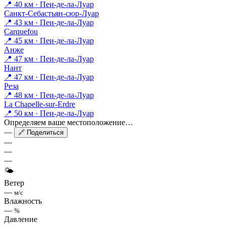
📍 40 км · Пеи-де-ла-Луар
Санкт-Себастьян-сюр-Луар
📍 43 км · Пеи-де-ла-Луар
Carquefou
📍 45 км · Пеи-де-ла-Луар
Анже
📍 47 км · Пеи-де-ла-Луар
Нант
📍 47 км · Пеи-де-ла-Луар
Реза
📍 48 км · Пеи-де-ла-Луар
La Chapelle-sur-Erdre
📍 50 км · Пеи-де-ла-Луар
Определяем ваше местоположение…
—
🔗 Поделиться
—
—
—
🌤
Ветер
—
м/с
Влажность
—
%
Давление