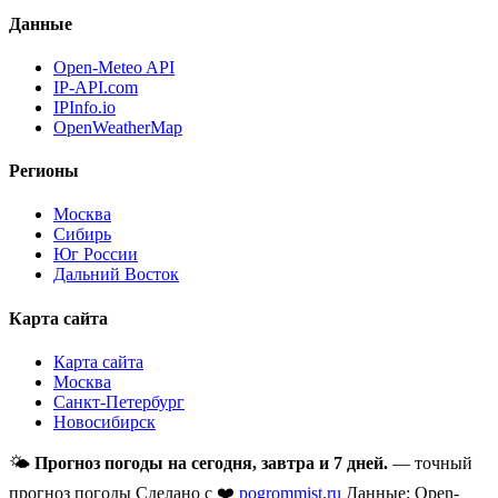
Данные
Open-Meteo API
IP-API.com
IPInfo.io
OpenWeatherMap
Регионы
Москва
Сибирь
Юг России
Дальний Восток
Карта сайта
Карта сайта
Москва
Санкт-Петербург
Новосибирск
🌤
Прогноз погоды на сегодня, завтра и 7 дней.
— точный
прогноз погоды
Сделано с ❤️
pogrommist.ru
Данные: Open-