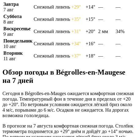
Завтра
Снежный ливень
+29°
+14°
—
—
7 авг
Суббота
Снежный ливень
+35°
+15°
—
—
8 авг
Воскресенье
Снежный ливень
+31°
+20°
2 мм
34%
9 авг
Понедельник
Снежный ливень
+34°
+16°
—
—
10 авг
Вторник
Снежный ливень
+37°
+18°
—
—
11 авг
Обзор погоды в Bégrolles-en-Maugesе
на 7 дней
Сегодня в Bégrolles-en-Mauges ожидается комфортная снежная
погода. Температурный фон в течение дня в пределах от +20
до +20°. По ветровым условиям ожидается лёгкий бриз около
4 м/с, порывами до 6 м/с. Осадков не ожидается. На дорогах
возможна гололедица.
В прогнозе на 7 августа комфортная снежная погода. Столбик
термометра поднимется до +29° днём и дойдёт до +14° ночью.
По ветровым условиям ожидается лёгкий бриз около 3 м/с.