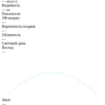
—
мм рт.ст.
Видимость
—
км
Показатели
УФ-индекс
—
Вероятность осадков
—
Облачность
—
Световой день
Восход
—
Закат
—