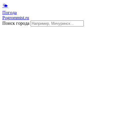
🌤
Погода
Pogrommist.ru
Поиск города