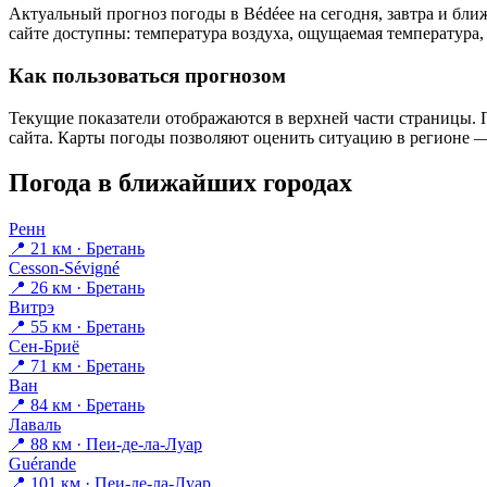
Актуальный прогноз погоды в Bédéeе на сегодня, завтра и бл
сайте доступны: температура воздуха, ощущаемая температура, 
Как пользоваться прогнозом
Текущие показатели отображаются в верхней части страницы. П
сайта. Карты погоды позволяют оценить ситуацию в регионе — 
Погода в ближайших городах
Ренн
📍 21 км · Бретань
Cesson-Sévigné
📍 26 км · Бретань
Витрэ
📍 55 км · Бретань
Сен-Бриё
📍 71 км · Бретань
Ван
📍 84 км · Бретань
Лаваль
📍 88 км · Пеи-де-ла-Луар
Guérande
📍 101 км · Пеи-де-ла-Луар