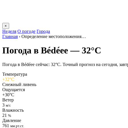
×
Неделя
О погоде
Города
Главная
›
Определение местоположения…
Погода в Bédéeе — 32°C
Погода в Bédéeе сейчас: 32°C. Точный прогноз на сегодня, завтр
Температура
+32°C
Снежный ливень
Ощущается
+30°C
Ветер
3
м/с
Влажность
21
%
Давление
761
мм рт.ст.