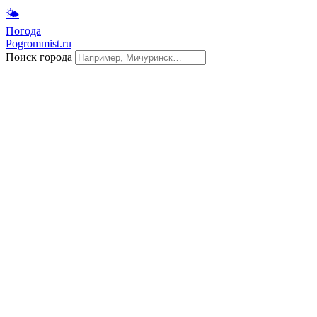
🌤
Погода
Pogrommist.ru
Поиск города