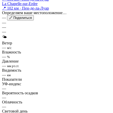
La Chapelle-sur-Erdre
📍 102 км · Пеи-де-ла-Луар
Определяем ваше местоположение…
—
🔗 Поделиться
—
—
—
🌤
Ветер
—
м/с
Влажность
—
%
Давление
—
мм рт.ст.
Видимость
—
км
Показатели
УФ-индекс
—
Вероятность осадков
—
Облачность
—
Световой день