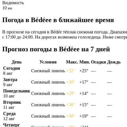
Видимость
10
км
Погода в Bédéeе в ближайшее время
В прогнозе на сегодня в Bédée тёплая снежная погода. Диапазо
с 17:00 до 24:00. На дорогах возможна гололедица. Ниже смот
Прогноз погоды в Bédéeе на 7 дней
День
Условия
Макс.
Мин.
Осадки
Дождь
Сегодня
Снежный ливень
+32°
+25°
—
—
8 авг
Завтра
Снежный ливень
+30°
+17°
—
—
9 авг
Понедельник
Снежный ливень
+29°
+14°
—
—
10 авг
Вторник
Снежный ливень
+36°
+15°
—
—
11 авг
Среда
Снежный ливень
+38°
+19°
—
—
12 авг
Четверг