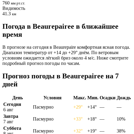
760
мм рт.ст.
Видимость
41.3
км
Погода в Beaurepaireе в ближайшее
время
В прогнозе на сегодня в Beaurepaire комфортная ясная погода.
Диапазон температур от +14 до +29° днём. По ветровым
условиям ожидается лёгкий бриз около 4 м/с. Ниже смотрите
подробный прогноз погоды по часам.
Прогноз погоды в Beaurepaireе на 7
дней
День
Условия
Макс.
Мин.
Осадки
Дождь
Сегодня
Пасмурно
+29°
+14°
—
—
6 авг
Завтра
Пасмурно
+33°
+18°
—
10%
7 авг
Суббота
Пасмурно
+32°
+19°
—
38%
8 авг