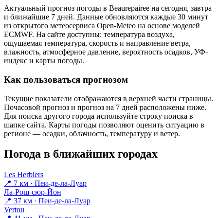
Актуальный прогноз погоды в Beaurepaireе на сегодня, завтра
и ближайшие 7 дней. Данные обновляются каждые 30 минут
из открытого метеосервиса Open-Meteo на основе моделей
ECMWF. На сайте доступны: температура воздуха,
ощущаемая температура, скорость и направление ветра,
влажность, атмосферное давление, вероятность осадков, УФ-
индекс и карты погоды.
Как пользоваться прогнозом
Текущие показатели отображаются в верхней части страницы.
Почасовой прогноз и прогноз на 7 дней расположены ниже.
Для поиска другого города используйте строку поиска в
шапке сайта. Карты погоды позволяют оценить ситуацию в
регионе — осадки, облачность, температуру и ветер.
Погода в ближайших городах
Les Herbiers
📍 7 км · Пеи-де-ла-Луар
Ла-Рош-сюр-Йон
📍 37 км · Пеи-де-ла-Луар
Vertou