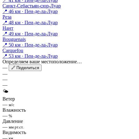
📍 41 км · Пеи-де-ла-Луар
Санкт-Себастьян-сюр-Луар
📍 46 км · Пеи-де-ла-Луар
Реза
📍 48 км · Пеи-де-ла-Луар
Нант
📍 49 км · Пеи-де-ла-Луар
Bouguenais
📍 50 км · Пеи-де-ла-Луар
Carquefou
📍 53 км · Пеи-де-ла-Луар
Определяем ваше местоположение…
—
🔗 Поделиться
—
—
—
🌤
Ветер
—
м/с
Влажность
—
%
Давление
—
мм рт.ст.
Видимость
—
км