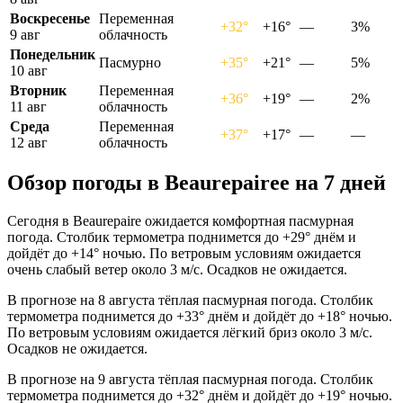
Воскресенье
Переменная
+32°
+16°
—
3%
9 авг
облачность
Понедельник
Пасмурно
+35°
+21°
—
5%
10 авг
Вторник
Переменная
+36°
+19°
—
2%
11 авг
облачность
Среда
Переменная
+37°
+17°
—
—
12 авг
облачность
Обзор погоды в Beaurepaireе на 7 дней
Сегодня в Beaurepaire ожидается комфортная пасмурная
погода. Столбик термометра поднимется до +29° днём и
дойдёт до +14° ночью. По ветровым условиям ожидается
очень слабый ветер около 3 м/с. Осадков не ожидается.
В прогнозе на 8 августа тёплая пасмурная погода. Столбик
термометра поднимется до +33° днём и дойдёт до +18° ночью.
По ветровым условиям ожидается лёгкий бриз около 3 м/с.
Осадков не ожидается.
В прогнозе на 9 августа тёплая пасмурная погода. Столбик
термометра поднимется до +32° днём и дойдёт до +19° ночью.