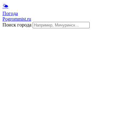
🌤
Погода
Pogrommist.ru
Поиск города