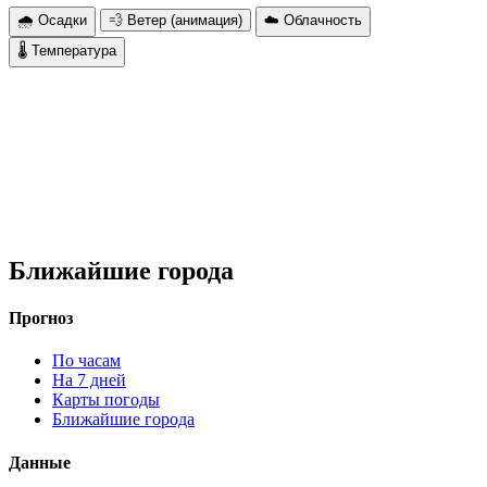
🌧 Осадки
💨 Ветер (анимация)
☁️ Облачность
🌡 Температура
Ближайшие города
Прогноз
По часам
На 7 дней
Карты погоды
Ближайшие города
Данные