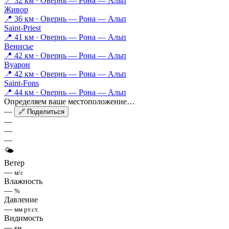
📍 32 км · Овернь — Рона — Альп
Живор
📍 36 км · Овернь — Рона — Альп
Saint-Priest
📍 41 км · Овернь — Рона — Альп
Венисье
📍 42 км · Овернь — Рона — Альп
Вуарон
📍 42 км · Овернь — Рона — Альп
Saint-Fons
📍 44 км · Овернь — Рона — Альп
Определяем ваше местоположение…
—
🔗 Поделиться
—
—
—
🌤
Ветер
—
м/с
Влажность
—
%
Давление
—
мм рт.ст.
Видимость
—
км