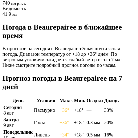
740
мм рт.ст.
Видимость
41.9
км
Погода в Beaurepaireе в ближайшее
время
В прогнозе на сегодня в Beaurepaire тёплая почти ясная
погода. Диапазон температур от +18 до +36° днём. По
ветровым условиям ожидается слабый ветер около 7 м/с.
Ниже смотрите подробный прогноз погоды по часам.
Прогноз погоды в Beaurepaireе на 7
дней
День
Условия
Макс.
Мин.
Осадки
Дождь
Сегодня
Пасмурно
+36°
+18°
—
33%
8 авг
Завтра
Гроза
+36°
+18°
0.3 мм
20%
9 авг
Понедельник
Ливень
+34°
+18°
0.5 мм
16%
10 авг