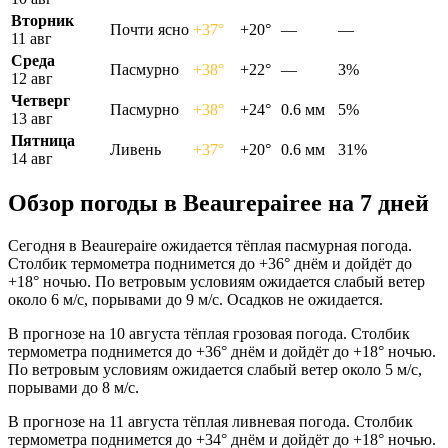
Вторник
Почти ясно
+37°
+20°
—
—
11 авг
Среда
Пасмурно
+38°
+22°
—
3%
12 авг
Четверг
Пасмурно
+38°
+24°
0.6 мм
5%
13 авг
Пятница
Ливень
+37°
+20°
0.6 мм
31%
14 авг
Обзор погоды в Beaurepaireе на 7 дней
Сегодня в Beaurepaire ожидается тёплая пасмурная погода.
Столбик термометра поднимется до +36° днём и дойдёт до
+18° ночью. По ветровым условиям ожидается слабый ветер
около 6 м/с, порывами до 9 м/с. Осадков не ожидается.
В прогнозе на 10 августа тёплая грозовая погода. Столбик
термометра поднимется до +36° днём и дойдёт до +18° ночью.
По ветровым условиям ожидается слабый ветер около 5 м/с,
порывами до 8 м/с.
В прогнозе на 11 августа тёплая ливневая погода. Столбик
термометра поднимется до +34° днём и дойдёт до +18° ночью.