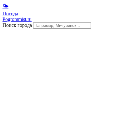
🌤
Погода
Pogrommist.ru
Поиск города