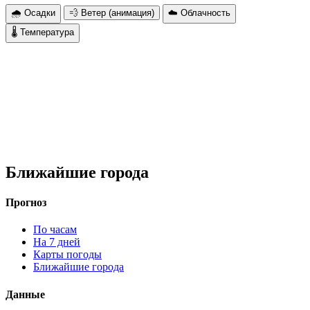
🌧 Осадки
💨 Ветер (анимация)
☁️ Облачность
🌡 Температура
Ближайшие города
Прогноз
По часам
На 7 дней
Карты погоды
Ближайшие города
Данные