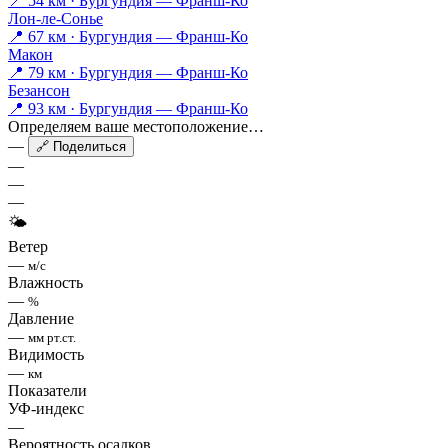
📍 54 км · Бургундия — Франш-Ко
Лон-ле-Сонье
📍 67 км · Бургундия — Франш-Ко
Макон
📍 79 км · Бургундия — Франш-Ко
Безансон
📍 93 км · Бургундия — Франш-Ко
Определяем ваше местоположение…
—
🔗 Поделиться
—
—
—
🌤
Ветер
—
м/с
Влажность
—
%
Давление
—
мм рт.ст.
Видимость
—
км
Показатели
УФ-индекс
—
Вероятность осадков