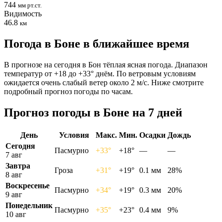
744
мм рт.ст.
Видимость
46.8
км
Погода в Боне в ближайшее время
В прогнозе на сегодня в Бон тёплая ясная погода. Диапазон
температур от +18 до +33° днём. По ветровым условиям
ожидается очень слабый ветер около 2 м/с. Ниже смотрите
подробный прогноз погоды по часам.
Прогноз погоды в Боне на 7 дней
День
Условия
Макс.
Мин.
Осадки
Дождь
Сегодня
Пасмурно
+33°
+18°
—
—
7 авг
Завтра
Гроза
+31°
+19°
0.1 мм
28%
8 авг
Воскресенье
Пасмурно
+34°
+19°
0.3 мм
20%
9 авг
Понедельник
Пасмурно
+35°
+23°
0.4 мм
9%
10 авг