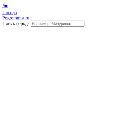
🌤
Погода
Pogrommist.ru
Поиск города