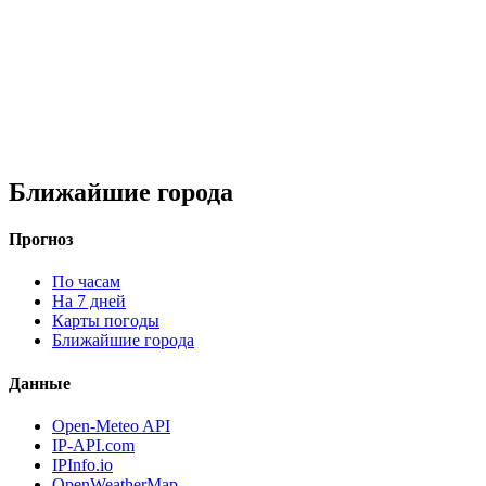
Ближайшие города
Прогноз
По часам
На 7 дней
Карты погоды
Ближайшие города
Данные
Open-Meteo API
IP-API.com
IPInfo.io
OpenWeatherMap