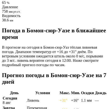
65
%
Давление
758
мм рт.ст.
Видимость
38.6
км
Погода в Бомон-сюр-Уазе в ближайшее
время
В прогнозе на сегодня в Бомон-сюр-Уаз тёплая ливневая
погода. Диапазон температур от +16 до +31° днём. По
ветровым условиям ожидается штиль около 0 м/с, порывами
до 3 м/с. ливень вероятен сегодня в 12:00. Ниже смотрите
подробный прогноз погоды по часам.
Прогноз погоды в Бомон-сюр-Уазе на 7
дней
День
Условия
Макс.
Мин.
Осадки
Дождь
Сегодня
Ливень
+31°
+16°
1.1 мм
—
8 авг
Завтра
Переменная