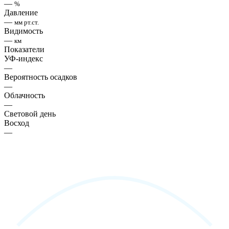
—
%
Давление
—
мм рт.ст.
Видимость
—
км
Показатели
УФ-индекс
—
Вероятность осадков
—
Облачность
—
Световой день
Восход
—