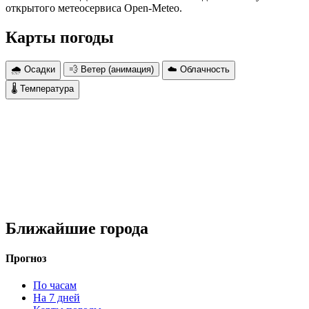
открытого метеосервиса Open-Meteo.
Карты погоды
🌧 Осадки
💨 Ветер (анимация)
☁️ Облачность
🌡 Температура
Ближайшие города
Прогноз
По часам
На 7 дней