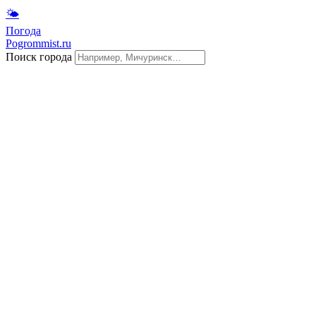
🌤
Погода
Pogrommist.ru
Поиск города