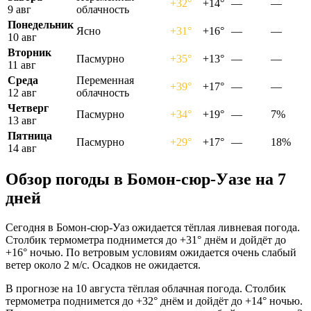
+32°
+14°
—
—
9 авг
облачность
Понедельник
Ясно
+31°
+16°
—
—
10 авг
Вторник
Пасмурно
+35°
+13°
—
—
11 авг
Среда
Переменная
+39°
+17°
—
—
12 авг
облачность
Четверг
Пасмурно
+34°
+19°
—
7%
13 авг
Пятница
Пасмурно
+29°
+17°
—
18%
14 авг
Обзор погоды в Бомон-сюр-Уазе на 7
дней
Сегодня в Бомон-сюр-Уаз ожидается тёплая ливневая погода.
Столбик термометра поднимется до +31° днём и дойдёт до
+16° ночью. По ветровым условиям ожидается очень слабый
ветер около 2 м/с. Осадков не ожидается.
В прогнозе на 10 августа тёплая облачная погода. Столбик
термометра поднимется до +32° днём и дойдёт до +14° ночью.