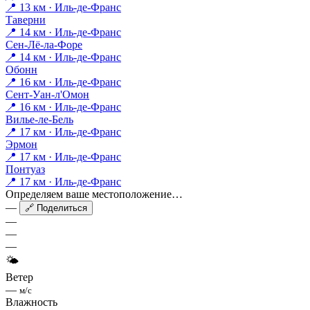
📍 13 км · Иль-де-Франс
Таверни
📍 14 км · Иль-де-Франс
Сен-Лё-ла-Форе
📍 14 км · Иль-де-Франс
Обонн
📍 16 км · Иль-де-Франс
Сент-Уан-л'Омон
📍 16 км · Иль-де-Франс
Вилье-ле-Бель
📍 17 км · Иль-де-Франс
Эрмон
📍 17 км · Иль-де-Франс
Понтуаз
📍 17 км · Иль-де-Франс
Определяем ваше местоположение…
—
🔗 Поделиться
—
—
—
🌤
Ветер
—
м/с
Влажность