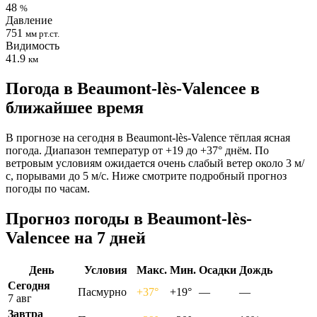
48
%
Давление
751
мм рт.ст.
Видимость
41.9
км
Погода в Beaumont-lès-Valenceе в
ближайшее время
В прогнозе на сегодня в Beaumont-lès-Valence тёплая ясная
погода. Диапазон температур от +19 до +37° днём. По
ветровым условиям ожидается очень слабый ветер около 3 м/
с, порывами до 5 м/с. Ниже смотрите подробный прогноз
погоды по часам.
Прогноз погоды в Beaumont-lès-
Valenceе на 7 дней
День
Условия
Макс.
Мин.
Осадки
Дождь
Сегодня
Пасмурно
+37°
+19°
—
—
7 авг
Завтра