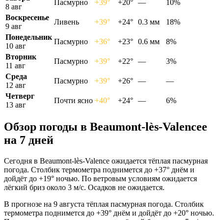
Пасмурно
+39°
+20°
—
10%
8 авг
Воскресенье
Ливень
+39°
+24°
0.3 мм
18%
9 авг
Понедельник
Пасмурно
+36°
+23°
0.6 мм
8%
10 авг
Вторник
Пасмурно
+39°
+22°
—
3%
11 авг
Среда
Пасмурно
+39°
+26°
—
—
12 авг
Четверг
Почти ясно
+40°
+24°
—
6%
13 авг
Обзор погоды в Beaumont-lès-Valenceе
на 7 дней
Сегодня в Beaumont-lès-Valence ожидается тёплая пасмурная
погода. Столбик термометра поднимется до +37° днём и
дойдёт до +19° ночью. По ветровым условиям ожидается
лёгкий бриз около 3 м/с. Осадков не ожидается.
В прогнозе на 9 августа тёплая пасмурная погода. Столбик
термометра поднимется до +39° днём и дойдёт до +20° ночью.