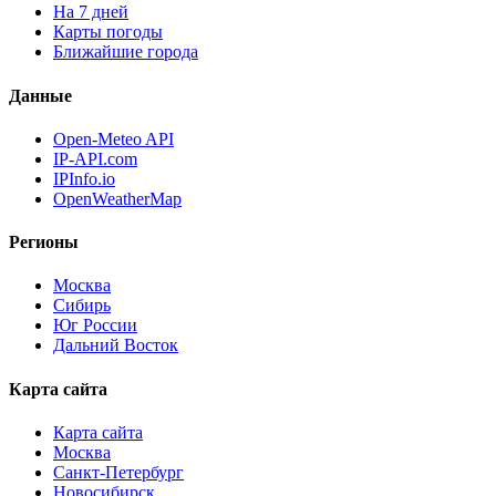
На 7 дней
Карты погоды
Ближайшие города
Данные
Open-Meteo API
IP-API.com
IPInfo.io
OpenWeatherMap
Регионы
Москва
Сибирь
Юг России
Дальний Восток
Карта сайта
Карта сайта
Москва
Санкт-Петербург
Новосибирск