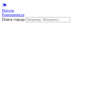
🌤
Погода
Pogrommist.ru
Поиск города