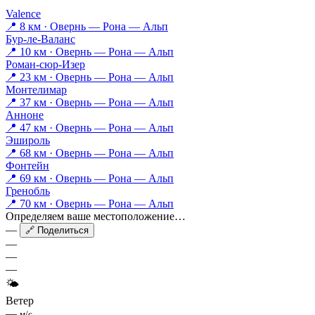
Valence
📍 8 км · Овернь — Рона — Альп
Бур-ле-Валанс
📍 10 км · Овернь — Рона — Альп
Роман-сюр-Изер
📍 23 км · Овернь — Рона — Альп
Монтелимар
📍 37 км · Овернь — Рона — Альп
Анноне
📍 47 км · Овернь — Рона — Альп
Эшироль
📍 68 км · Овернь — Рона — Альп
Фонтейн
📍 69 км · Овернь — Рона — Альп
Гренобль
📍 70 км · Овернь — Рона — Альп
Определяем ваше местоположение…
—
🔗 Поделиться
—
—
—
🌤
Ветер
—
м/с