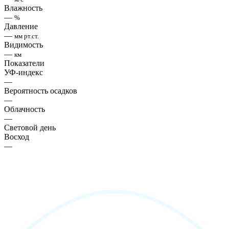
Влажность
—
%
Давление
—
мм рт.ст.
Видимость
—
км
Показатели
УФ-индекс
—
Вероятность осадков
—
Облачность
—
Световой день
Восход
—