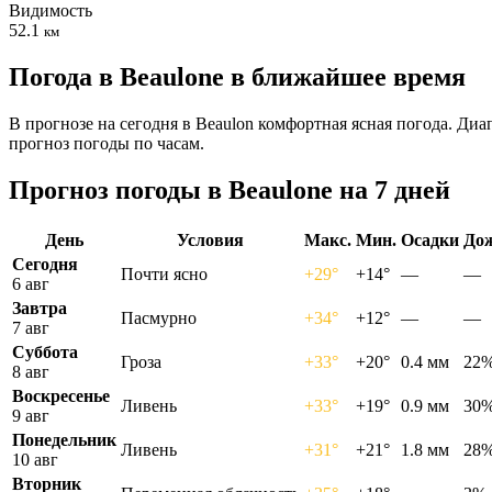
Видимость
52.1
км
Погода в Beaulonе в ближайшее время
В прогнозе на сегодня в Beaulon комфортная ясная погода. Ди
прогноз погоды по часам.
Прогноз погоды в Beaulonе на 7 дней
День
Условия
Макс.
Мин.
Осадки
До
Сегодня
Почти ясно
+29°
+14°
—
—
6 авг
Завтра
Пасмурно
+34°
+12°
—
—
7 авг
Суббота
Гроза
+33°
+20°
0.4 мм
22
8 авг
Воскресенье
Ливень
+33°
+19°
0.9 мм
30
9 авг
Понедельник
Ливень
+31°
+21°
1.8 мм
28
10 авг
Вторник