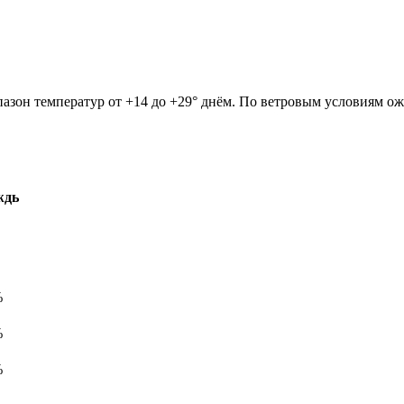
апазон температур от +14 до +29° днём. По ветровым условиям о
ждь
%
%
%