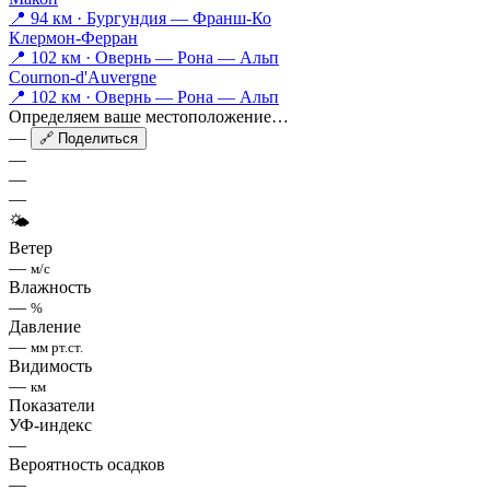
📍 94 км · Бургундия — Франш-Ко
Клермон-Ферран
📍 102 км · Овернь — Рона — Альп
Cournon-d'Auvergne
📍 102 км · Овернь — Рона — Альп
Определяем ваше местоположение…
—
🔗 Поделиться
—
—
—
🌤
Ветер
—
м/с
Влажность
—
%
Давление
—
мм рт.ст.
Видимость
—
км
Показатели
УФ-индекс
—
Вероятность осадков
—