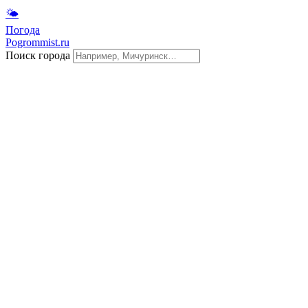
🌤
Погода
Pogrommist.ru
Поиск города