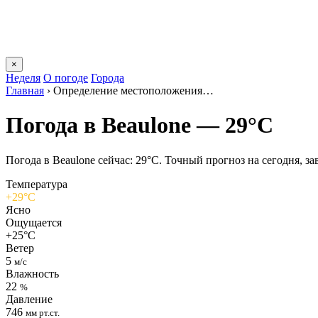
×
Неделя
О погоде
Города
Главная
›
Определение местоположения…
Погода в Beaulonе — 29°C
Погода в Beaulonе сейчас: 29°C. Точный прогноз на сегодня, зав
Температура
+29°C
Ясно
Ощущается
+25°C
Ветер
5
м/с
Влажность
22
%
Давление
746
мм рт.ст.