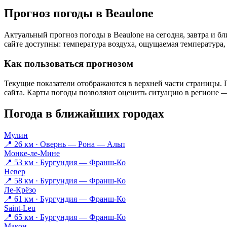
Прогноз погоды в Beaulonе
Актуальный прогноз погоды в Beaulonе на сегодня, завтра и 
сайте доступны: температура воздуха, ощущаемая температура, 
Как пользоваться прогнозом
Текущие показатели отображаются в верхней части страницы. П
сайта. Карты погоды позволяют оценить ситуацию в регионе — 
Погода в ближайших городах
Мулин
📍 26 км · Овернь — Рона — Альп
Монке-ле-Мине
📍 53 км · Бургундия — Франш-Ко
Невер
📍 58 км · Бургундия — Франш-Ко
Ле-Крёзо
📍 61 км · Бургундия — Франш-Ко
Saint-Leu
📍 65 км · Бургундия — Франш-Ко
Макон