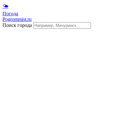
🌤
Погода
Pogrommist.ru
Поиск города