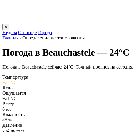
×
Неделя
О погоде
Города
Главная
›
Определение местоположения…
Погода в Beauchastelе — 24°C
Погода в Beauchastelе сейчас: 24°C. Точный прогноз на сегодня,
Температура
+24°C
Ясно
Ощущается
+21°C
Ветер
6
м/с
Влажность
45
%
Давление
754
мм рт.ст.