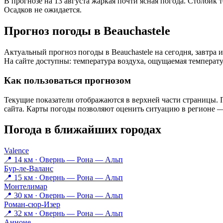
В прогнозе на 13 августа жаркая почти ясная погода. Столбик 
Осадков не ожидается.
Прогноз погоды в Beauchastelе
Актуальный прогноз погоды в Beauchastelе на сегодня, завтр
На сайте доступны: температура воздуха, ощущаемая температур
Как пользоваться прогнозом
Текущие показатели отображаются в верхней части страницы. П
сайта. Карты погоды позволяют оценить ситуацию в регионе — 
Погода в ближайших городах
Valence
📍 14 км · Овернь — Рона — Альп
Бур-ле-Валанс
📍 15 км · Овернь — Рона — Альп
Монтелимар
📍 30 км · Овернь — Рона — Альп
Роман-сюр-Изер
📍 32 км · Овернь — Рона — Альп
Анноне