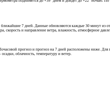
термометра поднимется до +39° днём и дойдёт до +22° ночью. По
а и ближайшие 7 дней. Данные обновляются каждые 30 минут из 
а, скорость и направление ветра, влажность, атмосферное давле
очасовой прогноз и прогноз на 7 дней расположены ниже. Для п
осадки, облачность, температуру и ветер.