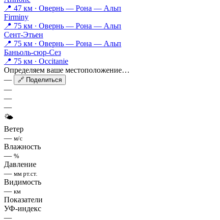
📍 47 км · Овернь — Рона — Альп
Firminy
📍 75 км · Овернь — Рона — Альп
Сент-Этьен
📍 75 км · Овернь — Рона — Альп
Баньоль-сюр-Сез
📍 75 км · Occitanie
Определяем ваше местоположение…
—
🔗 Поделиться
—
—
—
🌤
Ветер
—
м/с
Влажность
—
%
Давление
—
мм рт.ст.
Видимость
—
км
Показатели
УФ-индекс
—