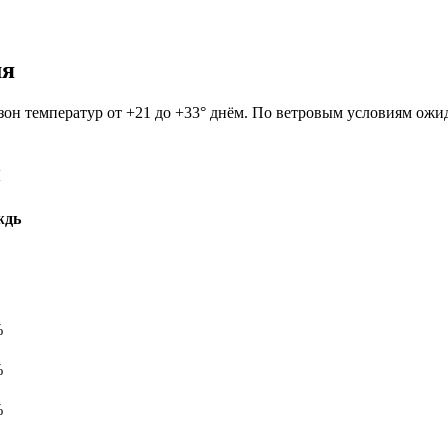
мя
пазон температур от +21 до +33° днём. По ветровым условиям ожид
й
ждь
%
%
%