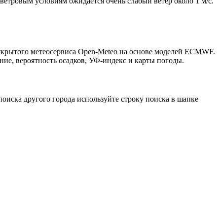
 ветровым условиям ожидается очень слабый ветер около 1 м/с.
открытого метеосервиса Open-Meteo на основе моделей ECMWF.
ние, вероятность осадков, УФ-индекс и карты погоды.
оиска другого города используйте строку поиска в шапке