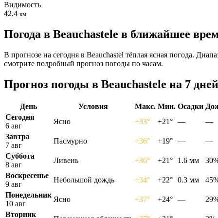
Видимость
42.4
км
Погода в Beauchastelе в ближайшее вре
В прогнозе на сегодня в Beauchastel тёплая ясная погода. Диа
смотрите подробный прогноз погоды по часам.
Прогноз погоды в Beauchastelе на 7 дне
День
Условия
Макс.
Мин.
Осадки
До
Сегодня
Ясно
+33°
+21°
—
—
6 авг
Завтра
Пасмурно
+36°
+19°
—
—
7 авг
Суббота
Ливень
+36°
+21°
1.6 мм
30
8 авг
Воскресенье
Небольшой дождь
+34°
+22°
0.3 мм
45
9 авг
Понедельник
Ясно
+37°
+24°
—
29
10 авг
Вторник