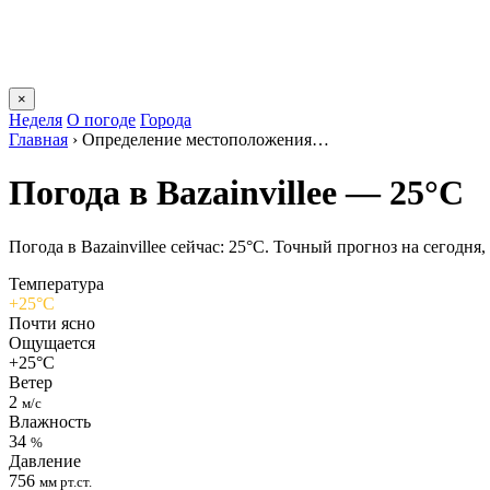
×
Неделя
О погоде
Города
Главная
›
Определение местоположения…
Погода в Bazainvilleе — 25°C
Погода в Bazainvilleе сейчас: 25°C. Точный прогноз на сегодня, 
Температура
+25°C
Почти ясно
Ощущается
+25°C
Ветер
2
м/с
Влажность
34
%
Давление
756
мм рт.ст.