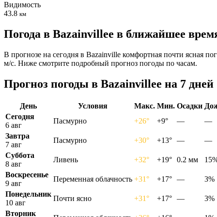
Видимость
43.8
км
Погода в Bazainvilleе в ближайшее врем
В прогнозе на сегодня в Bazainville комфортная почти ясная п
м/с. Ниже смотрите подробный прогноз погоды по часам.
Прогноз погоды в Bazainvilleе на 7 дней
День
Условия
Макс.
Мин.
Осадки
До
Сегодня
Пасмурно
+26°
+9°
—
—
6 авг
Завтра
Пасмурно
+30°
+13°
—
—
7 авг
Суббота
Ливень
+32°
+19°
0.2 мм
15
8 авг
Воскресенье
Переменная облачность
+31°
+17°
—
3%
9 авг
Понедельник
Почти ясно
+31°
+17°
—
3%
10 авг
Вторник