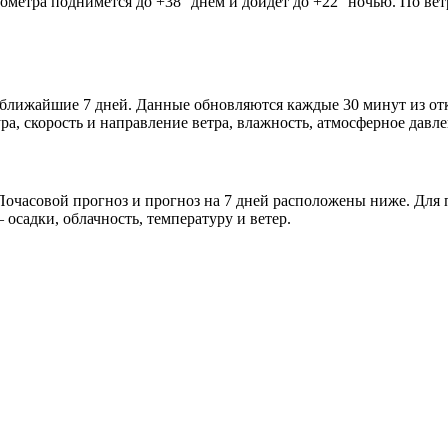
мометра поднимется до +38° днём и дойдёт до +22° ночью. По ве
а и ближайшие 7 дней. Данные обновляются каждые 30 минут из 
а, скорость и направление ветра, влажность, атмосферное давле
очасовой прогноз и прогноз на 7 дней расположены ниже. Для п
осадки, облачность, температуру и ветер.