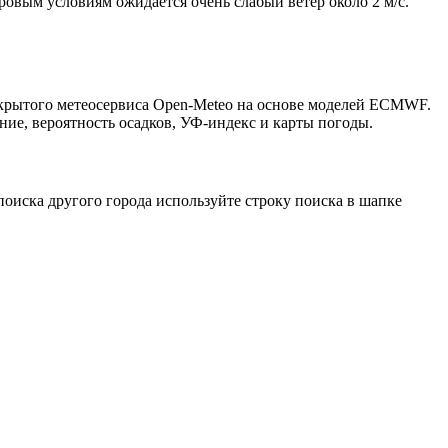
тровым условиям ожидается очень слабый ветер около 2 м/с.
открытого метеосервиса Open-Meteo на основе моделей ECMWF.
ние, вероятность осадков, УФ-индекс и карты погоды.
оиска другого города используйте строку поиска в шапке