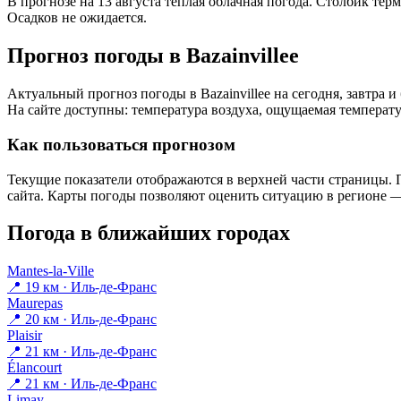
В прогнозе на 13 августа тёплая облачная погода. Столбик тер
Осадков не ожидается.
Прогноз погоды в Bazainvilleе
Актуальный прогноз погоды в Bazainvilleе на сегодня, завтр
На сайте доступны: температура воздуха, ощущаемая температур
Как пользоваться прогнозом
Текущие показатели отображаются в верхней части страницы. П
сайта. Карты погоды позволяют оценить ситуацию в регионе — 
Погода в ближайших городах
Mantes-la-Ville
📍 19 км · Иль-де-Франс
Maurepas
📍 20 км · Иль-де-Франс
Plaisir
📍 21 км · Иль-де-Франс
Élancourt
📍 21 км · Иль-де-Франс
Limay