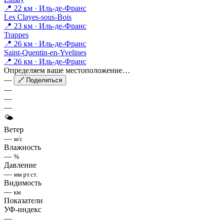
📍 22 км · Иль-де-Франс
Les Clayes-sous-Bois
📍 23 км · Иль-де-Франс
Trappes
📍 26 км · Иль-де-Франс
Saint-Quentin-en-Yvelines
📍 26 км · Иль-де-Франс
Определяем ваше местоположение…
—
🔗 Поделиться
—
—
—
🌤
Ветер
—
м/с
Влажность
—
%
Давление
—
мм рт.ст.
Видимость
—
км
Показатели
УФ-индекс
—