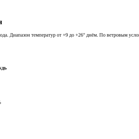
я
огода. Диапазон температур от +9 до +26° днём. По ветровым усл
ждь
%