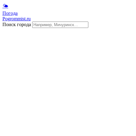
🌤
Погода
Pogrommist.ru
Поиск города