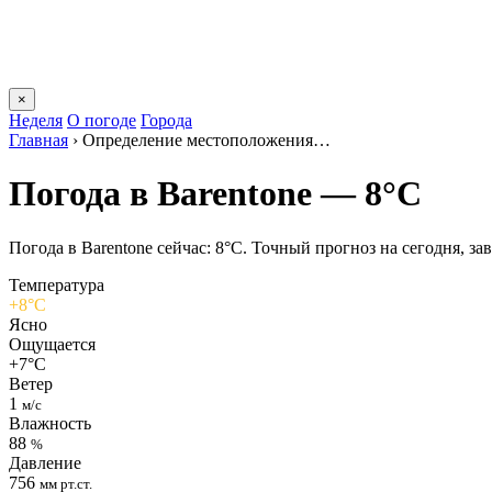
×
Неделя
О погоде
Города
Главная
›
Определение местоположения…
Погода в Barentonе — 8°C
Погода в Barentonе сейчас: 8°C. Точный прогноз на сегодня, зав
Температура
+8°C
Ясно
Ощущается
+7°C
Ветер
1
м/с
Влажность
88
%
Давление
756
мм рт.ст.