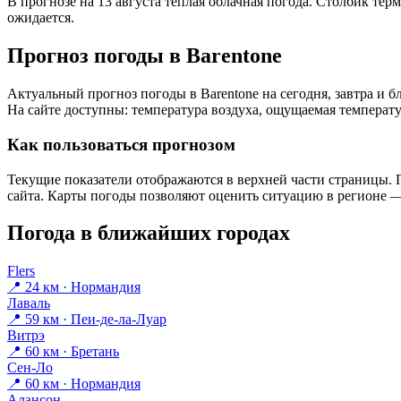
В прогнозе на 13 августа тёплая облачная погода. Столбик тер
ожидается.
Прогноз погоды в Barentonе
Актуальный прогноз погоды в Barentonе на сегодня, завтра и
На сайте доступны: температура воздуха, ощущаемая температур
Как пользоваться прогнозом
Текущие показатели отображаются в верхней части страницы. П
сайта. Карты погоды позволяют оценить ситуацию в регионе — 
Погода в ближайших городах
Flers
📍 24 км · Нормандия
Лаваль
📍 59 км · Пеи-де-ла-Луар
Витрэ
📍 60 км · Бретань
Сен-Ло
📍 60 км · Нормандия
Алансон