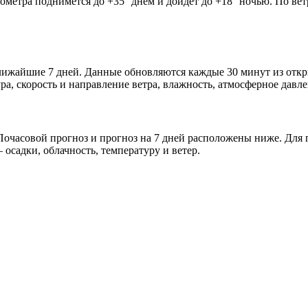
мометра поднимется до +35° днём и дойдёт до +18° ночью. По ве
 ближайшие 7 дней. Данные обновляются каждые 30 минут из от
а, скорость и направление ветра, влажность, атмосферное давле
очасовой прогноз и прогноз на 7 дней расположены ниже. Для п
осадки, облачность, температуру и ветер.