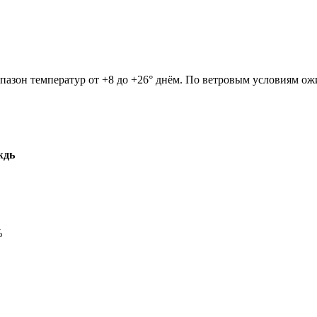
апазон температур от +8 до +26° днём. По ветровым условиям ож
ждь
%