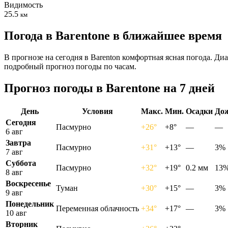
Видимость
25.5
км
Погода в Barentonе в ближайшее время
В прогнозе на сегодня в Barenton комфортная ясная погода. Ди
подробный прогноз погоды по часам.
Прогноз погоды в Barentonе на 7 дней
День
Условия
Макс.
Мин.
Осадки
До
Сегодня
Пасмурно
+26°
+8°
—
—
6 авг
Завтра
Пасмурно
+31°
+13°
—
3%
7 авг
Суббота
Пасмурно
+32°
+19°
0.2 мм
13
8 авг
Воскресенье
Туман
+30°
+15°
—
3%
9 авг
Понедельник
Переменная облачность
+34°
+17°
—
3%
10 авг
Вторник