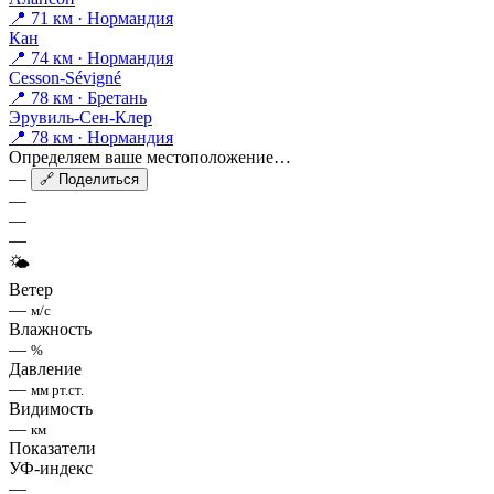
📍 71 км · Нормандия
Кан
📍 74 км · Нормандия
Cesson-Sévigné
📍 78 км · Бретань
Эрувиль-Сен-Клер
📍 78 км · Нормандия
Определяем ваше местоположение…
—
🔗 Поделиться
—
—
—
🌤
Ветер
—
м/с
Влажность
—
%
Давление
—
мм рт.ст.
Видимость
—
км
Показатели
УФ-индекс
—