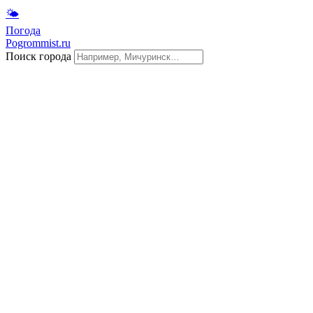
🌤
Погода
Pogrommist.ru
Поиск города