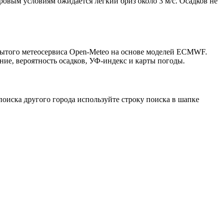
тровым условиям ожидается лёгкий бриз около 3 м/с. Осадков не
крытого метеосервиса Open-Meteo на основе моделей ECMWF.
ние, вероятность осадков, УФ-индекс и карты погоды.
оиска другого города используйте строку поиска в шапке