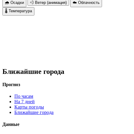
🌧 Осадки
💨 Ветер (анимация)
☁️ Облачность
🌡 Температура
Ближайшие города
Прогноз
По часам
На 7 дней
Карты погоды
Ближайшие города
Данные