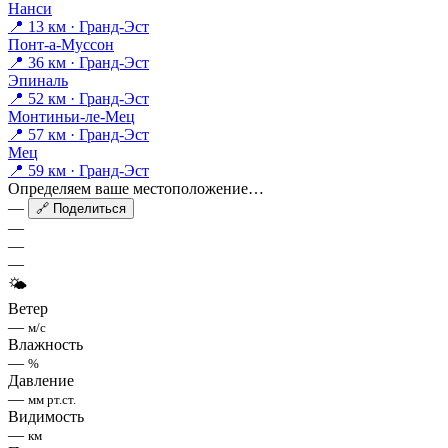
Нанси
📍 13 км · Гранд-Эст
Понт-а-Муссон
📍 36 км · Гранд-Эст
Эпиналь
📍 52 км · Гранд-Эст
Монтиньи-ле-Мец
📍 57 км · Гранд-Эст
Мец
📍 59 км · Гранд-Эст
Определяем ваше местоположение…
—
🔗 Поделиться
—
—
—
🌤
Ветер
—
м/с
Влажность
—
%
Давление
—
мм рт.ст.
Видимость
—
км