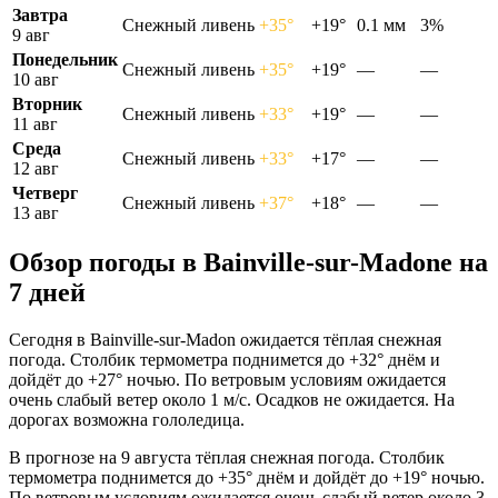
Завтра
Снежный ливень
+35°
+19°
0.1 мм
3%
9 авг
Понедельник
Снежный ливень
+35°
+19°
—
—
10 авг
Вторник
Снежный ливень
+33°
+19°
—
—
11 авг
Среда
Снежный ливень
+33°
+17°
—
—
12 авг
Четверг
Снежный ливень
+37°
+18°
—
—
13 авг
Обзор погоды в Bainville-sur-Madonе на
7 дней
Сегодня в Bainville-sur-Madon ожидается тёплая снежная
погода. Столбик термометра поднимется до +32° днём и
дойдёт до +27° ночью. По ветровым условиям ожидается
очень слабый ветер около 1 м/с. Осадков не ожидается. На
дорогах возможна гололедица.
В прогнозе на 9 августа тёплая снежная погода. Столбик
термометра поднимется до +35° днём и дойдёт до +19° ночью.
По ветровым условиям ожидается очень слабый ветер около 3