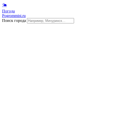
🌤
Погода
Pogrommist.ru
Поиск города