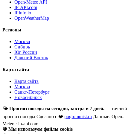
Open-Meteo API
IP-API.com
IPInfo.io
OpenWeatherMap
Регионы
Москва
Сибирь
Юг России
Дальний Восток
Карта сайта
Карта сайта
Москва
Санкт-Петербург
Новосибирск
🌤
Прогноз погоды на сегодня, завтра и 7 дней.
— точный
прогноз погоды
Сделано с ❤️
pogrommist.ru
Данные: Open-
Meteo · ip-api.com
🍪 Мы используем файлы cookie