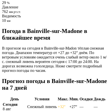
29
%
Давление
762
мм рт.ст.
Видимость
10
км
Погода в Bainville-sur-Madonе в
ближайшее время
В прогнозе на сегодня в Bainville-sur-Madon тёплая снежная
погода. Диапазон температур от +27 до +32° днём. По
ветровым условиям ожидается очень слабый ветер около 1 м/
с. снежный ливень вероятен сегодня с 17:00 до 24:00. На
дорогах возможна гололедица. Ниже смотрите подробный
прогноз погоды по часам.
Прогноз погоды в Bainville-sur-Madonе
на 7 дней
День
Условия
Макс.
Мин.
Осадки
Дождь
Сегодня
Снежный ливень
+32°
+27°
—
—
8 авг