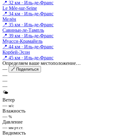
📍 32 км · Иль-де-Франс
Le Mée-sur-Seine
📍 34 км · Иль-де-Франс
Мелён
📍 35 км · Иль-де-Франс
Савиньи-ле-Тампль
📍 39 км · Иль-де-Франс
Муасси-Крамайель
📍 44 км · Иль-де-Франс
Корбей-Эсон
📍 45 км · Иль-де-Франс
Определяем ваше местоположение…
—
🔗 Поделиться
—
—
—
🌤
Ветер
—
м/с
Влажность
—
%
Давление
—
мм рт.ст.
Видимость