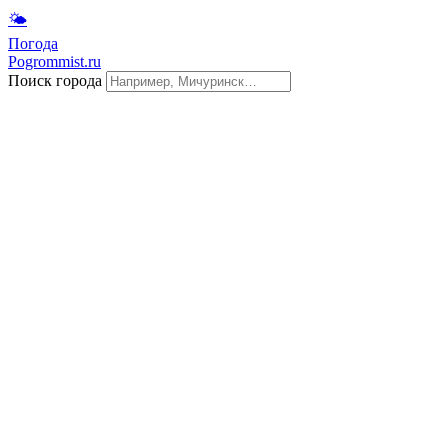
🌤
Погода
Pogrommist.ru
Поиск города