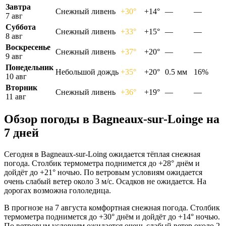
Завтра
Снежный ливень
+30°
+14°
—
—
7 авг
Суббота
Снежный ливень
+33°
+15°
—
—
8 авг
Воскресенье
Снежный ливень
+37°
+20°
—
—
9 авг
Понедельник
Небольшой дождь
+35°
+20°
0.5 мм
16%
10 авг
Вторник
Снежный ливень
+36°
+19°
—
—
11 авг
Обзор погоды в Bagneaux-sur-Loingе на
7 дней
Сегодня в Bagneaux-sur-Loing ожидается тёплая снежная
погода. Столбик термометра поднимется до +28° днём и
дойдёт до +21° ночью. По ветровым условиям ожидается
очень слабый ветер около 3 м/с. Осадков не ожидается. На
дорогах возможна гололедица.
В прогнозе на 7 августа комфортная снежная погода. Столбик
термометра поднимется до +30° днём и дойдёт до +14° ночью.
По ветровым условиям ожидается очень слабый ветер около 2