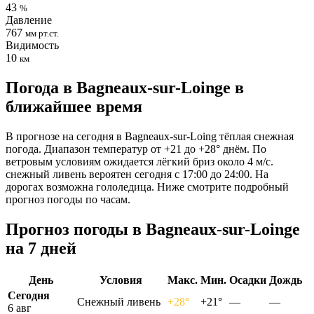
43
%
Давление
767
мм рт.ст.
Видимость
10
км
Погода в Bagneaux-sur-Loingе в
ближайшее время
В прогнозе на сегодня в Bagneaux-sur-Loing тёплая снежная
погода. Диапазон температур от +21 до +28° днём. По
ветровым условиям ожидается лёгкий бриз около 4 м/с.
снежный ливень вероятен сегодня с 17:00 до 24:00. На
дорогах возможна гололедица. Ниже смотрите подробный
прогноз погоды по часам.
Прогноз погоды в Bagneaux-sur-Loingе
на 7 дней
День
Условия
Макс.
Мин.
Осадки
Дождь
Сегодня
Снежный ливень
+28°
+21°
—
—
6 авг