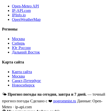
Open-Meteo API
IP-API.com
IPInfo.io
OpenWeatherMap
Регионы
Москва
Сибирь
Юг России
Дальний Восток
Карта сайта
Карта сайта
Москва
Санкт-Петербург
Новосибирск
🌤
Прогноз погоды на сегодня, завтра и 7 дней.
— точный
прогноз погоды
Сделано с ❤️
pogrommist.ru
Данные: Open-
Meteo · ip-api.com