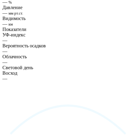
—
%
Давление
—
мм рт.ст.
Видимость
—
км
Показатели
УФ-индекс
—
Вероятность осадков
—
Облачность
—
Световой день
Восход
—