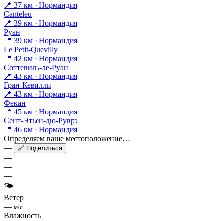
📍 37 км · Нормандия
Canteleu
📍 39 км · Нормандия
Руан
📍 39 км · Нормандия
Le Petit-Quevilly
📍 42 км · Нормандия
Соттевиль-ле-Руан
📍 43 км · Нормандия
Гран-Кевилли
📍 43 км · Нормандия
Фекан
📍 45 км · Нормандия
Сент-Этьен-дю-Руврэ
📍 46 км · Нормандия
Определяем ваше местоположение…
—
🔗 Поделиться
—
—
—
🌤
Ветер
—
м/с
Влажность