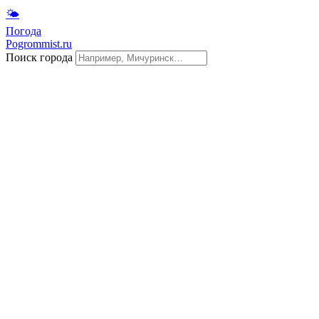
🌤
Погода
Pogrommist.ru
Поиск города