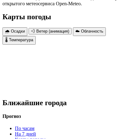
открытого метеосервиса Open-Meteo.
Карты погоды
🌧 Осадки
💨 Ветер (анимация)
☁️ Облачность
🌡 Температура
Ближайшие города
Прогноз
По часам
На 7 дней