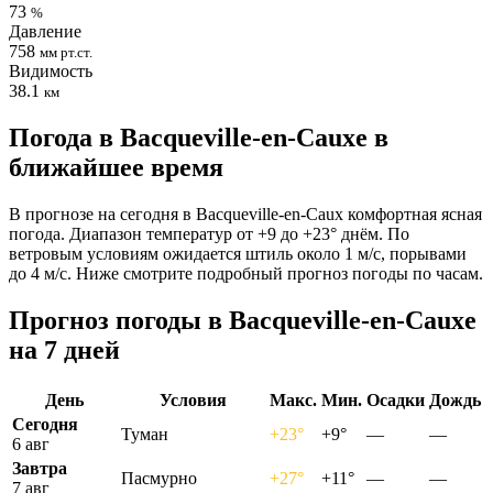
73
%
Давление
758
мм рт.ст.
Видимость
38.1
км
Погода в Bacqueville-en-Cauxе в
ближайшее время
В прогнозе на сегодня в Bacqueville-en-Caux комфортная ясная
погода. Диапазон температур от +9 до +23° днём. По
ветровым условиям ожидается штиль около 1 м/с, порывами
до 4 м/с. Ниже смотрите подробный прогноз погоды по часам.
Прогноз погоды в Bacqueville-en-Cauxе
на 7 дней
День
Условия
Макс.
Мин.
Осадки
Дождь
Сегодня
Туман
+23°
+9°
—
—
6 авг
Завтра
Пасмурно
+27°
+11°
—
—
7 авг