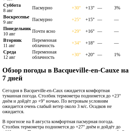
Суббота
Пасмурно
+30°
+13°
—
3%
8 авг
Воскресенье
Пасмурно
+25°
+15°
—
—
9 авг
Понедельник
Почти ясно
+29°
+16°
—
—
10 авг
Вторник
Переменная
+34°
+18°
—
—
11 авг
облачность
Среда
Переменная
+30°
+20°
—
1%
12 авг
облачность
Обзор погоды в Bacqueville-en-Cauxе на
7 дней
Сегодня в Bacqueville-en-Caux ожидается комфортная
туманная погода. Столбик термометра поднимется до +23°
днём и дойдёт до +9° ночью. По ветровым условиям
ожидается очень слабый ветер около 3 м/с. Осадков не
ожидается.
В прогнозе на 8 августа комфортная пасмурная погода.
Столбик термометра поднимется до +27° днём и дойдёт до