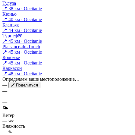
Тулуза
📍 38 км · Occitanie
Кюньо
📍 40 км · Occitanie
Бланьяк
📍 44 км · Occitanie
Турнефёй
📍 45 км · Occitanie
Plaisance-du-Touch
📍 45 км · Occitanie
Коломье
📍 45 км · Occitanie
Каркасон
📍 48 км · Occitanie
Определяем ваше местоположение…
—
🔗 Поделиться
—
—
—
🌤
Ветер
—
м/с
Влажность
—
%