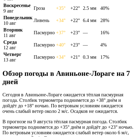
Воскресенье
Гроза
+35°
+22°
2.5 мм
40%
9 авг
Понедельник
Ливень
+34°
+22°
6.4 мм
28%
10 авг
Вторник
Пасмурно
+37°
+23°
—
16%
11 авг
Среда
Пасмурно
+40°
+23°
—
4%
12 авг
Четверг
Пасмурно
+34°
+21°
0.3 мм
17%
13 авг
Обзор погоды в Авиньоне-Лораге на 7
дней
Сегодня в Авиньоне-Лораге ожидается тёплая пасмурная
погода. Столбик термометра поднимется до +38° днём и
дойдёт до +18° ночью. По ветровым условиям ожидается
очень слабый ветер около 2 м/с. Осадков не ожидается.
В прогнозе на 9 августа тёплая пасмурная погода. Столбик
термометра поднимется до +35° днём и дойдёт до +23° ночью.
По ветровым условиям ожидается слабый ветер около 6 м/с,