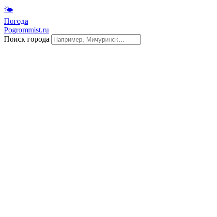
🌤
Погода
Pogrommist.ru
Поиск города