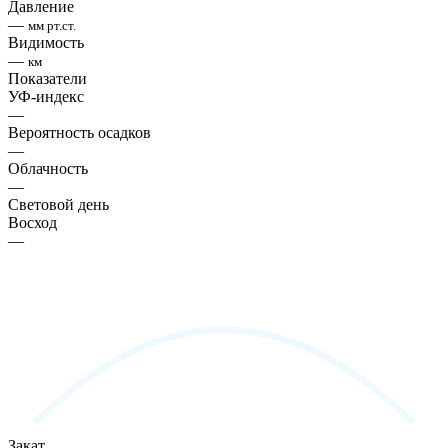
Давление
—
мм рт.ст.
Видимость
—
км
Показатели
УФ-индекс
—
Вероятность осадков
—
Облачность
—
Световой день
Восход
—
Закат