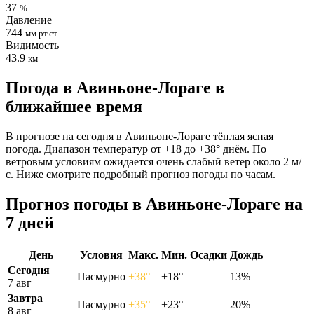
37
%
Давление
744
мм рт.ст.
Видимость
43.9
км
Погода в Авиньоне-Лораге в
ближайшее время
В прогнозе на сегодня в Авиньоне-Лораге тёплая ясная
погода. Диапазон температур от +18 до +38° днём. По
ветровым условиям ожидается очень слабый ветер около 2 м/
с. Ниже смотрите подробный прогноз погоды по часам.
Прогноз погоды в Авиньоне-Лораге на
7 дней
День
Условия
Макс.
Мин.
Осадки
Дождь
Сегодня
Пасмурно
+38°
+18°
—
13%
7 авг
Завтра
Пасмурно
+35°
+23°
—
20%
8 авг