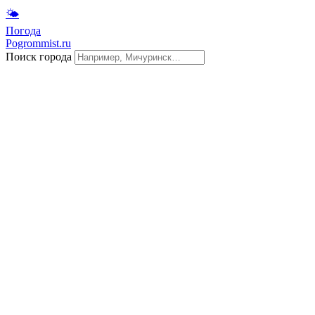
🌤
Погода
Pogrommist.ru
Поиск города