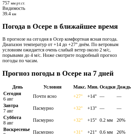
757
мм рт.ст.
Видимость
39.4
км
Погода в Осере в ближайшее время
В прогнозе на сегодня в Осер комфортная ясная погода.
Диапазон температур от +14 до +27° днём. По ветровым
условиям ожидается очень слабый ветер около 2 м/с,
порывами до 4 м/с. Ниже смотрите подробный прогноз
погоды по часам.
Прогноз погоды в Осере на 7 дней
День
Условия
Макс.
Мин.
Осадки
Дождь
Сегодня
Почти ясно
+27°
+14°
—
—
6 авг
Завтра
Пасмурно
+32°
+13°
—
—
7 авг
Суббота
Пасмурно
+32°
+15°
0.2 мм
20%
8 авг
Воскресенье
Пасмурно
+31°
+21°
0.6 мм
26%