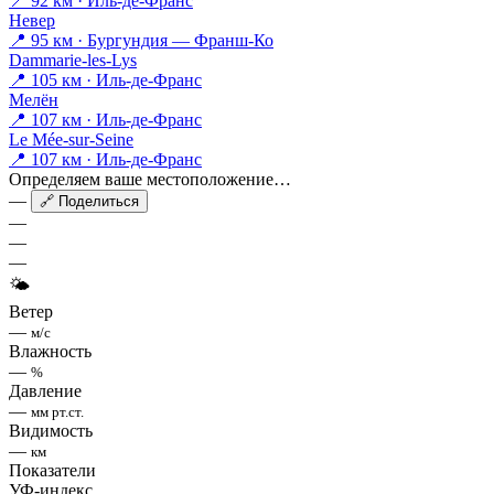
📍 92 км · Иль-де-Франс
Невер
📍 95 км · Бургундия — Франш-Ко
Dammarie-les-Lys
📍 105 км · Иль-де-Франс
Мелён
📍 107 км · Иль-де-Франс
Le Mée-sur-Seine
📍 107 км · Иль-де-Франс
Определяем ваше местоположение…
—
🔗 Поделиться
—
—
—
🌤
Ветер
—
м/с
Влажность
—
%
Давление
—
мм рт.ст.
Видимость
—
км
Показатели
УФ-индекс