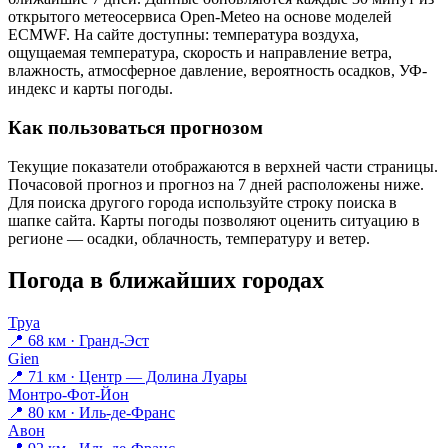
открытого метеосервиса Open-Meteo на основе моделей
ECMWF. На сайте доступны: температура воздуха,
ощущаемая температура, скорость и направление ветра,
влажность, атмосферное давление, вероятность осадков, УФ-
индекс и карты погоды.
Как пользоваться прогнозом
Текущие показатели отображаются в верхней части страницы.
Почасовой прогноз и прогноз на 7 дней расположены ниже.
Для поиска другого города используйте строку поиска в
шапке сайта. Карты погоды позволяют оценить ситуацию в
регионе — осадки, облачность, температуру и ветер.
Погода в ближайших городах
Труа
📍 68 км · Гранд-Эст
Gien
📍 71 км · Центр — Долина Луары
Монтро-Фот-Йон
📍 80 км · Иль-де-Франс
Авон