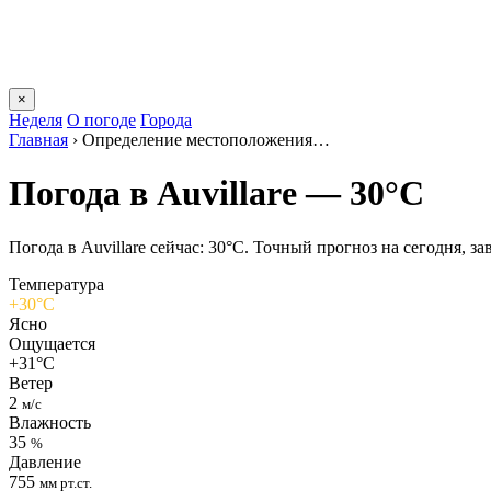
×
Неделя
О погоде
Города
Главная
›
Определение местоположения…
Погода в Auvillarе — 30°C
Погода в Auvillarе сейчас: 30°C. Точный прогноз на сегодня, за
Температура
+30°C
Ясно
Ощущается
+31°C
Ветер
2
м/с
Влажность
35
%
Давление
755
мм рт.ст.