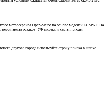
етровым условиям ожидается очень слабый ветер около 2 м/с.
рытого метеосервиса Open-Meteo на основе моделей ECMWF. На
, вероятность осадков, УФ-индекс и карты погоды.
оиска другого города используйте строку поиска в шапке