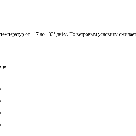
он температур от +17 до +33° днём. По ветровым условиям ожидае
ждь
%
%
%
%