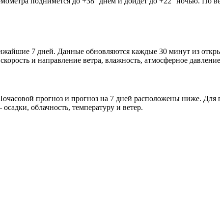
рмометра поднимется до +38° днём и дойдёт до +22° ночью. По в
 ближайшие 7 дней. Данные обновляются каждые 30 минут из отк
скорость и направление ветра, влажность, атмосферное давление
очасовой прогноз и прогноз на 7 дней расположены ниже. Для п
осадки, облачность, температуру и ветер.