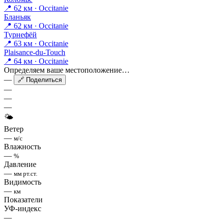
📍 62 км · Occitanie
Бланьяк
📍 62 км · Occitanie
Турнефёй
📍 63 км · Occitanie
Plaisance-du-Touch
📍 64 км · Occitanie
Определяем ваше местоположение…
—
🔗 Поделиться
—
—
—
🌤
Ветер
—
м/с
Влажность
—
%
Давление
—
мм рт.ст.
Видимость
—
км
Показатели
УФ-индекс
—