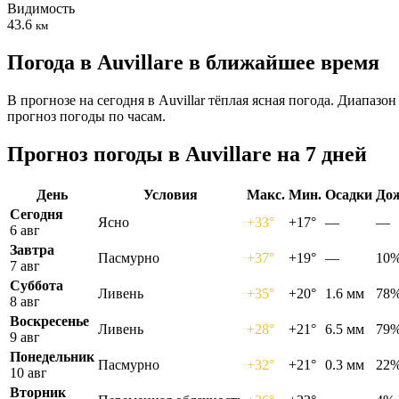
Видимость
43.6
км
Погода в Auvillarе в ближайшее время
В прогнозе на сегодня в Auvillar тёплая ясная погода. Диапаз
прогноз погоды по часам.
Прогноз погоды в Auvillarе на 7 дней
День
Условия
Макс.
Мин.
Осадки
До
Сегодня
Ясно
+33°
+17°
—
—
6 авг
Завтра
Пасмурно
+37°
+19°
—
10
7 авг
Суббота
Ливень
+35°
+20°
1.6 мм
78
8 авг
Воскресенье
Ливень
+28°
+21°
6.5 мм
79
9 авг
Понедельник
Пасмурно
+32°
+21°
0.3 мм
22
10 авг
Вторник