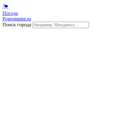
🌤
Погода
Pogrommist.ru
Поиск города