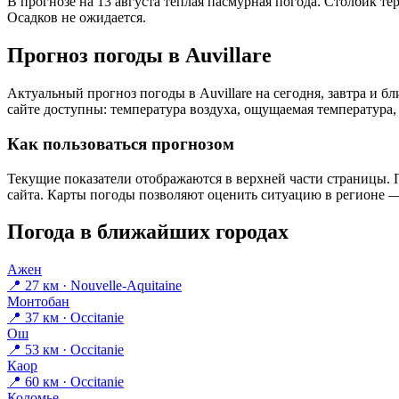
В прогнозе на 13 августа тёплая пасмурная погода. Столбик те
Осадков не ожидается.
Прогноз погоды в Auvillarе
Актуальный прогноз погоды в Auvillarе на сегодня, завтра и
сайте доступны: температура воздуха, ощущаемая температура, 
Как пользоваться прогнозом
Текущие показатели отображаются в верхней части страницы. П
сайта. Карты погоды позволяют оценить ситуацию в регионе — 
Погода в ближайших городах
Ажен
📍 27 км · Nouvelle-Aquitaine
Монтобан
📍 37 км · Occitanie
Ош
📍 53 км · Occitanie
Каор
📍 60 км · Occitanie
Коломье