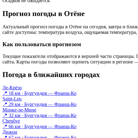
Осадков не ожидается.
Прогноз погоды в Отёне
Актуальный прогноз погоды в Отёне на сегодня, завтра и бл
сайте доступны: температура воздуха, ощущаемая температура, 
Как пользоваться прогнозом
Текущие показатели отображаются в верхней части страницы. П
сайта. Карты погоды позволяют оценить ситуацию в регионе — 
Погода в ближайших городах
Ле-Крёзо
📍 18 км · Бургундия — Франш-Ко
Saint-Leu
📍 29 км · Бургундия — Франш-Ко
Монке-ле-Мине
📍 32 км · Бургундия — Франш-Ко
Chenôve
📍 66 км · Бургундия — Франш-Ко
Дижон
📍 67 км · Бургундия — Франш-Ко