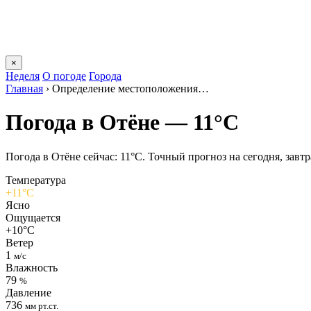
×
Неделя
О погоде
Города
Главная
›
Определение местоположения…
Погода в Отёне — 11°C
Погода в Отёне сейчас: 11°C. Точный прогноз на сегодня, завтра
Температура
+11°C
Ясно
Ощущается
+10°C
Ветер
1
м/с
Влажность
79
%
Давление
736
мм рт.ст.