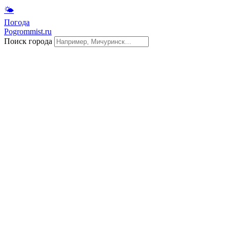
🌤
Погода
Pogrommist.ru
Поиск города