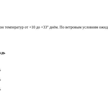
зон температур от +10 до +33° днём. По ветровым условиям ожи
ждь
%
%
%