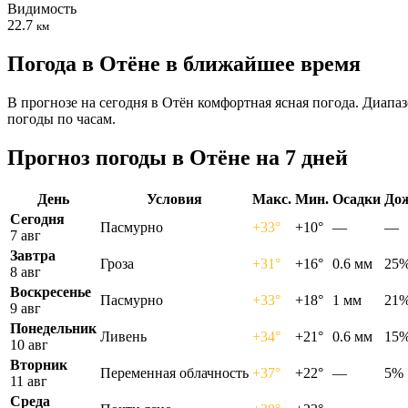
Видимость
22.7
км
Погода в Отёне в ближайшее время
В прогнозе на сегодня в Отён комфортная ясная погода. Диапа
погоды по часам.
Прогноз погоды в Отёне на 7 дней
День
Условия
Макс.
Мин.
Осадки
До
Сегодня
Пасмурно
+33°
+10°
—
—
7 авг
Завтра
Гроза
+31°
+16°
0.6 мм
25
8 авг
Воскресенье
Пасмурно
+33°
+18°
1 мм
21
9 авг
Понедельник
Ливень
+34°
+21°
0.6 мм
15
10 авг
Вторник
Переменная облачность
+37°
+22°
—
5%
11 авг
Среда