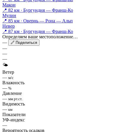
Макон
📍 82 км · Бургундия — Франш-Ко
Мулин
📍 85 км · Овернь — Рона — Альп
Невер
📍 87 км · Бургундия — Франш-Ко
Определяем ваше местоположение…
—
🔗 Поделиться
—
—
—
🌤
Ветер
—
м/с
Влажность
—
%
Давление
—
мм рт.ст.
Видимость
—
км
Показатели
УФ-индекс
—
Вероятность осадков