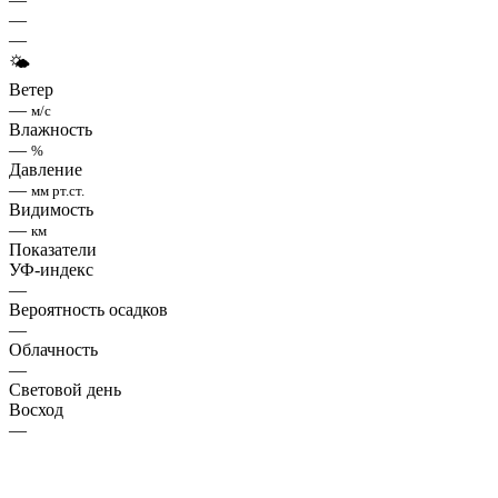
—
—
🌤
Ветер
—
м/с
Влажность
—
%
Давление
—
мм рт.ст.
Видимость
—
км
Показатели
УФ-индекс
—
Вероятность осадков
—
Облачность
—
Световой день
Восход
—