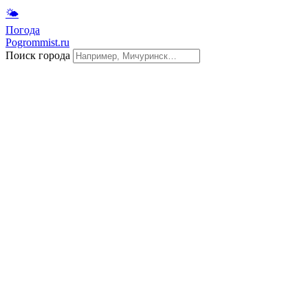
🌤
Погода
Pogrommist.ru
Поиск города