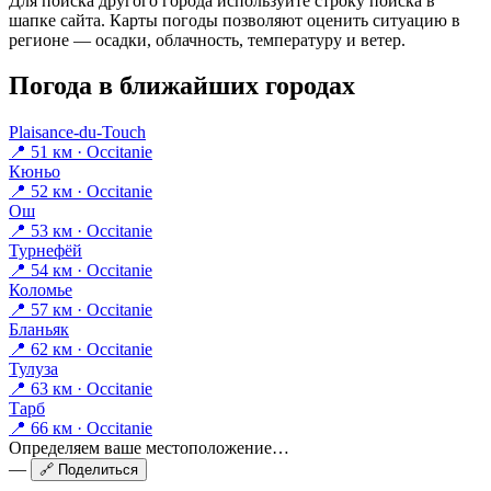
Для поиска другого города используйте строку поиска в
шапке сайта. Карты погоды позволяют оценить ситуацию в
регионе — осадки, облачность, температуру и ветер.
Погода в ближайших городах
Plaisance-du-Touch
📍 51 км · Occitanie
Кюньо
📍 52 км · Occitanie
Ош
📍 53 км · Occitanie
Турнефёй
📍 54 км · Occitanie
Коломье
📍 57 км · Occitanie
Бланьяк
📍 62 км · Occitanie
Тулуза
📍 63 км · Occitanie
Тарб
📍 66 км · Occitanie
Определяем ваше местоположение…
—
🔗 Поделиться
—