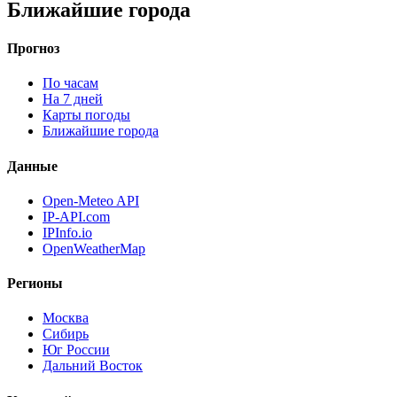
Ближайшие города
Прогноз
По часам
На 7 дней
Карты погоды
Ближайшие города
Данные
Open-Meteo API
IP-API.com
IPInfo.io
OpenWeatherMap
Регионы
Москва
Сибирь
Юг России
Дальний Восток