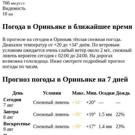
766
мм рт.ст.
Видимость
10
км
Погода в Ориньяке в ближайшее время
В прогнозе на сегодня в Ориньяк тёплая снежная погода.
Диапазон температур от +20 до +34° днём. По ветровым
условиям ожидается очень слабый ветер около 2 м/с. снежный
ливень вероятен сегодня с 02:00 до 24:00. На дорогах
возможна гололедица. Ниже смотрите подробный прогноз
погоды по часам.
Прогноз погоды в Ориньяке на 7 дней
День
Условия
Макс.
Мин.
Осадки
Дождь
Сегодня
Снежный ливень
+34°
+20°
—
—
7 авг
Завтра
Снежный ливень
+38°
+19°
1.5 мм
22%
8 авг
Воскресенье
Снежный ливень
+38°
+17°
1.4 мм
23%
9 авг