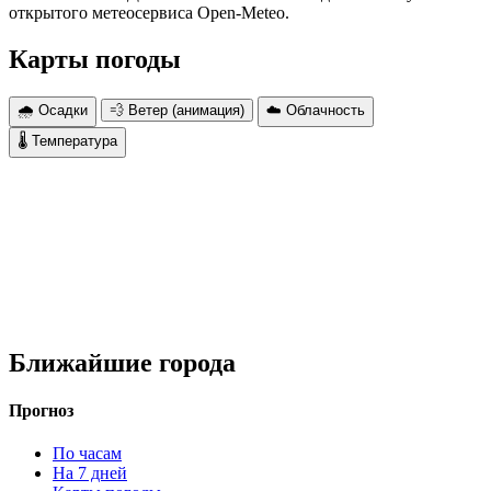
открытого метеосервиса Open-Meteo.
Карты погоды
🌧 Осадки
💨 Ветер (анимация)
☁️ Облачность
🌡 Температура
Ближайшие города
Прогноз
По часам
На 7 дней