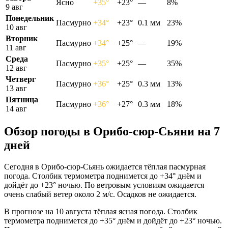
Ясно
+35°
+23°
—
8%
9 авг
Понедельник
Пасмурно
+34°
+23°
0.1 мм
23%
10 авг
Вторник
Пасмурно
+34°
+25°
—
19%
11 авг
Среда
Пасмурно
+35°
+25°
—
35%
12 авг
Четверг
Пасмурно
+36°
+25°
0.3 мм
13%
13 авг
Пятница
Пасмурно
+36°
+27°
0.3 мм
18%
14 авг
Обзор погоды в Орибо-сюр-Сьяни на 7
дней
Сегодня в Орибо-сюр-Сьянь ожидается тёплая пасмурная
погода. Столбик термометра поднимется до +34° днём и
дойдёт до +23° ночью. По ветровым условиям ожидается
очень слабый ветер около 2 м/с. Осадков не ожидается.
В прогнозе на 10 августа тёплая ясная погода. Столбик
термометра поднимется до +35° днём и дойдёт до +23° ночью.