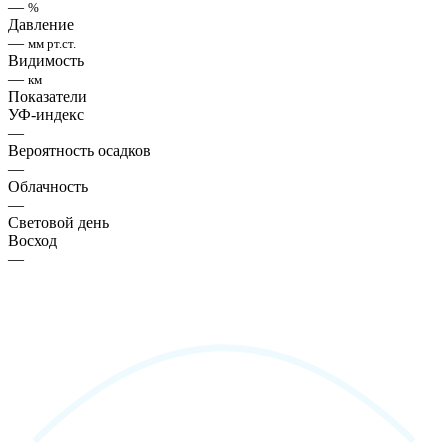
—
%
Давление
—
мм рт.ст.
Видимость
—
км
Показатели
УФ-индекс
—
Вероятность осадков
—
Облачность
—
Световой день
Восход
—