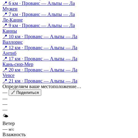
📍 6 км · Прованс — Альпы — Ла
Мужен
📍 7 км · Прованс — Альпы — Ла
Ле-Канне
📍 9 км · Прованс — Альпы — Ла
Канны
📍 10 км · Прованс — Альпы — Ла
Валлорис
📍 12 км · Прованс — Альпы — Ла
Антиб
📍 17 км · Прованс — Альпы — Ла
Кань-сюр-Мер
📍 20 км · Прованс — Альпы — Ла
Vence
📍 21 км · Прованс — Альпы — Ла
Определяем ваше местоположение…
—
🔗 Поделиться
—
—
—
🌤
Ветер
—
м/с
Влажность