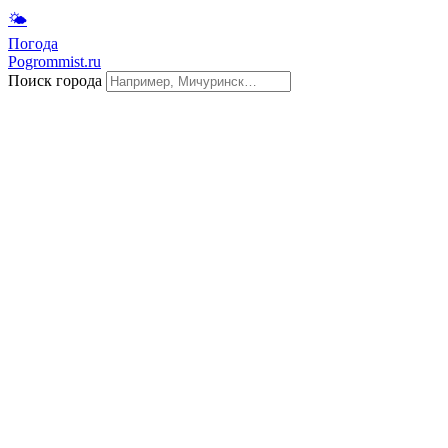
🌤
Погода
Pogrommist.ru
Поиск города