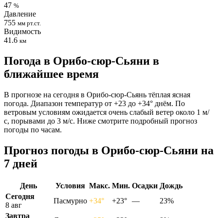
47
%
Давление
755
мм рт.ст.
Видимость
41.6
км
Погода в Орибо-сюр-Сьяни в
ближайшее время
В прогнозе на сегодня в Орибо-сюр-Сьянь тёплая ясная
погода. Диапазон температур от +23 до +34° днём. По
ветровым условиям ожидается очень слабый ветер около 1 м/
с, порывами до 3 м/с. Ниже смотрите подробный прогноз
погоды по часам.
Прогноз погоды в Орибо-сюр-Сьяни на
7 дней
День
Условия
Макс.
Мин.
Осадки
Дождь
Сегодня
Пасмурно
+34°
+23°
—
23%
8 авг
Завтра