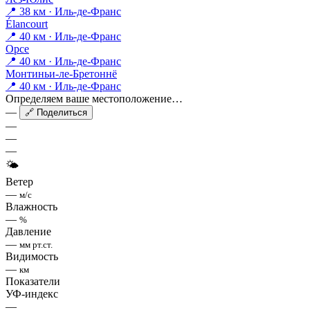
📍 38 км · Иль-де-Франс
Élancourt
📍 40 км · Иль-де-Франс
Орсе
📍 40 км · Иль-де-Франс
Монтиньи-ле-Бретоннё
📍 40 км · Иль-де-Франс
Определяем ваше местоположение…
—
🔗 Поделиться
—
—
—
🌤
Ветер
—
м/с
Влажность
—
%
Давление
—
мм рт.ст.
Видимость
—
км
Показатели
УФ-индекс
—