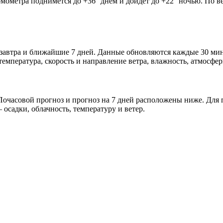
рмометра поднимется до +36° днём и дойдёт до +22° ночью. По в
 завтра и ближайшие 7 дней. Данные обновляются каждые 30 мин
мпература, скорость и направление ветра, влажность, атмосфер
очасовой прогноз и прогноз на 7 дней расположены ниже. Для п
осадки, облачность, температуру и ветер.