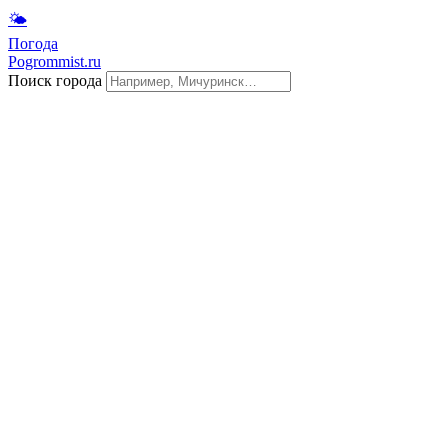
🌤
Погода
Pogrommist.ru
Поиск города