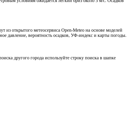
етровым условиям ожидается лёгкий бриз около 3 м/с. Осадков
ут из открытого метеосервиса Open-Meteo на основе моделей
ное давление, вероятность осадков, УФ-индекс и карты погоды.
оиска другого города используйте строку поиска в шапке