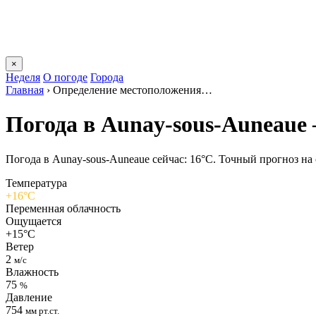
×
Неделя
О погоде
Города
Главная
›
Определение местоположения…
Погода в Aunay-sous-Auneauе
Погода в Aunay-sous-Auneauе сейчас: 16°C. Точный прогноз на с
Температура
+16°C
Переменная облачность
Ощущается
+15°C
Ветер
2
м/с
Влажность
75
%
Давление
754
мм рт.ст.