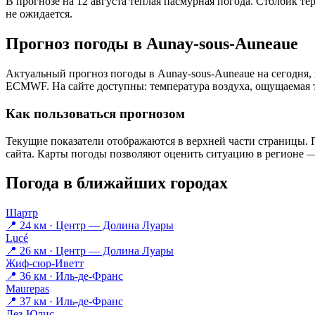
В прогнозе на 12 августа тёплая пасмурная погода. Столбик те
не ожидается.
Прогноз погоды в Aunay-sous-Auneauе
Актуальный прогноз погоды в Aunay-sous-Auneauе на сегодня,
ECMWF. На сайте доступны: температура воздуха, ощущаемая те
Как пользоваться прогнозом
Текущие показатели отображаются в верхней части страницы. П
сайта. Карты погоды позволяют оценить ситуацию в регионе — 
Погода в ближайших городах
Шартр
📍 24 км · Центр — Долина Луары
Lucé
📍 26 км · Центр — Долина Луары
Жиф-сюр-Иветт
📍 36 км · Иль-де-Франс
Maurepas
📍 37 км · Иль-де-Франс
Лез-Юлис