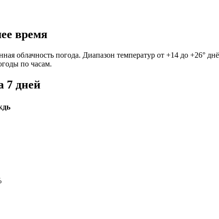
шее время
нная облачность погода. Диапазон температур от +14 до +26° дн
огоды по часам.
а 7 дней
ждь
%