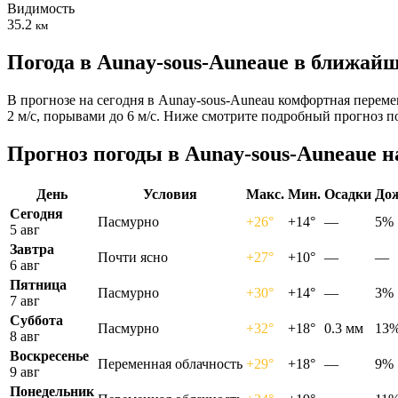
Видимость
35.2
км
Погода в Aunay-sous-Auneauе в ближай
В прогнозе на сегодня в Aunay-sous-Auneau комфортная переме
2 м/с, порывами до 6 м/с. Ниже смотрите подробный прогноз п
Прогноз погоды в Aunay-sous-Auneauе н
День
Условия
Макс.
Мин.
Осадки
До
Сегодня
Пасмурно
+26°
+14°
—
5%
5 авг
Завтра
Почти ясно
+27°
+10°
—
—
6 авг
Пятница
Пасмурно
+30°
+14°
—
3%
7 авг
Суббота
Пасмурно
+32°
+18°
0.3 мм
13
8 авг
Воскресенье
Переменная облачность
+29°
+18°
—
9%
9 авг
Понедельник