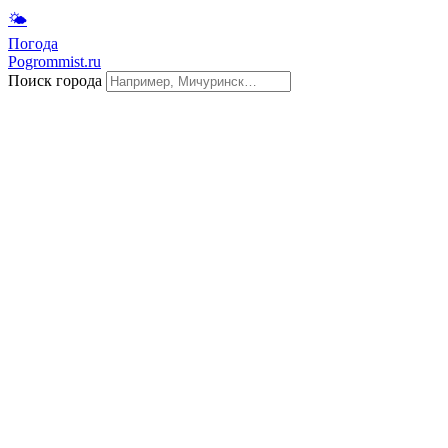
🌤
Погода
Pogrommist.ru
Поиск города