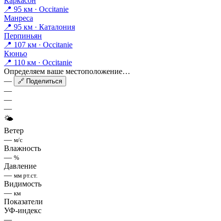
Каркасон
📍 95 км · Occitanie
Манреса
📍 95 км · Каталония
Перпиньян
📍 107 км · Occitanie
Кюньо
📍 110 км · Occitanie
Определяем ваше местоположение…
—
🔗 Поделиться
—
—
—
🌤
Ветер
—
м/с
Влажность
—
%
Давление
—
мм рт.ст.
Видимость
—
км
Показатели
УФ-индекс
—