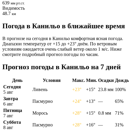
639
мм рт.ст.
Видимость
48.7
км
Погода в Канильо в ближайшее время
В прогнозе на сегодня в Канильо комфортная ясная погода.
Диапазон температур от +15 до +23° днём. По ветровым
условиям ожидается очень слабый ветер около 1 м/с. Ниже
смотрите подробный прогноз погоды по часам.
Прогноз погоды в Канильо на 7 дней
День
Условия
Макс.
Мин.
Осадки
Дождь
Сегодня
Ливень
+23°
+15°
23.8 мм
100%
5 авг
Завтра
Пасмурно
+24°
+13°
—
65%
6 авг
Пятница
Морось
+28°
+15°
0.8 мм
71%
7 авг
Суббота
Пасмурно
+28°
+16°
—
31%
8 авг