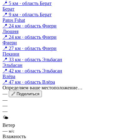
📍 5 км · область Берат
Берат
📍 9 км · область Берат
Patos Fshat
📍 24 км · область Фиери
Люшня
📍 24 км · область Фиери
Фиери
📍 27 км · область Фиери
Пекини
📍 33 км · область Эльбасан
Эльбасан
📍 42 км · область Эльбасан
Влёра
📍 47 км · область Влёра
Определяем ваше местоположение…
—
🔗 Поделиться
—
—
—
🌤
Ветер
—
м/с
Влажность