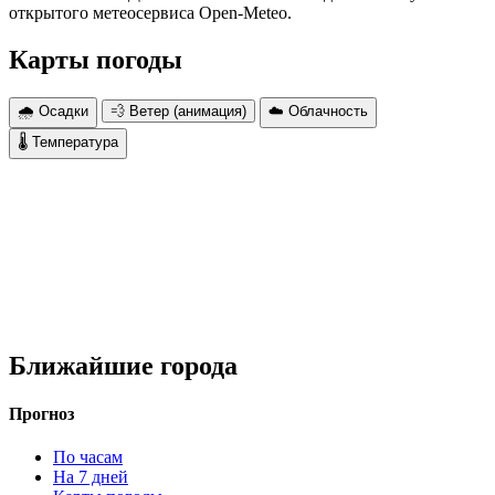
открытого метеосервиса Open-Meteo.
Карты погоды
🌧 Осадки
💨 Ветер (анимация)
☁️ Облачность
🌡 Температура
Ближайшие города
Прогноз
По часам
На 7 дней