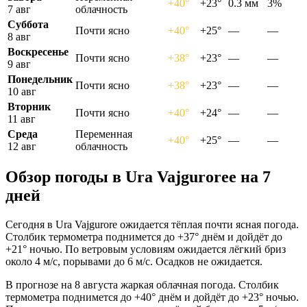
+40°
+23°
0.3 мм
3%
7 авг
облачность
Суббота
Почти ясно
+40°
+25°
—
—
8 авг
Воскресенье
Почти ясно
+38°
+23°
—
—
9 авг
Понедельник
Почти ясно
+38°
+23°
—
—
10 авг
Вторник
Почти ясно
+40°
+24°
—
—
11 авг
Среда
Переменная
+40°
+25°
—
—
12 авг
облачность
Обзор погоды в Ura Vajguroreе на 7
дней
Сегодня в Ura Vajgurore ожидается тёплая почти ясная погода.
Столбик термометра поднимется до +37° днём и дойдёт до
+21° ночью. По ветровым условиям ожидается лёгкий бриз
около 4 м/с, порывами до 6 м/с. Осадков не ожидается.
В прогнозе на 8 августа жаркая облачная погода. Столбик
термометра поднимется до +40° днём и дойдёт до +23° ночью.