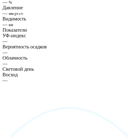
—
%
Давление
—
мм рт.ст.
Видимость
—
км
Показатели
УФ-индекс
—
Вероятность осадков
—
Облачность
—
Световой день
Восход
—