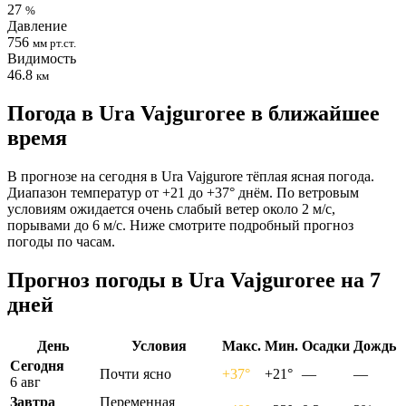
27
%
Давление
756
мм рт.ст.
Видимость
46.8
км
Погода в Ura Vajguroreе в ближайшее
время
В прогнозе на сегодня в Ura Vajgurore тёплая ясная погода.
Диапазон температур от +21 до +37° днём. По ветровым
условиям ожидается очень слабый ветер около 2 м/с,
порывами до 6 м/с. Ниже смотрите подробный прогноз
погоды по часам.
Прогноз погоды в Ura Vajguroreе на 7
дней
День
Условия
Макс.
Мин.
Осадки
Дождь
Сегодня
Почти ясно
+37°
+21°
—
—
6 авг
Завтра
Переменная