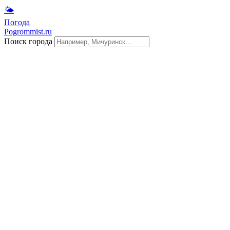
🌤
Погода
Pogrommist.ru
Поиск города