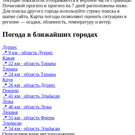
Текущие показатели отображаются в верхней части страницы.
Почасовой прогноз и прогноз на 7 дней расположены ниже.
Для поиска другого города используйте строку поиска в
шапке сайта. Карты погоды позволяют оценить ситуацию в
регионе — осадки, облачность, температуру и ветер.
Погода в ближайших городах
Дуррес
📍 9 км · область Дуррес
Кавая
📍 22 км · область Тирана
Тирана
📍 24 км · область Тирана
Круя
📍 26 км · область Дуррес
Пекини
📍 41 км · область Эльбасан
Лежа
📍 46 км · область Лежа
Люшня
📍 51 км · область Фиери
Эльбасан
📍 54 км · область Эльбасан
Определяем ваше местоположение…