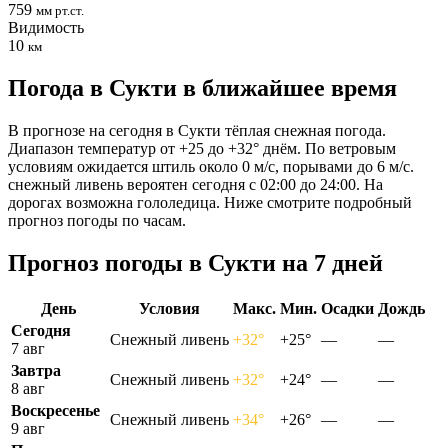
759
мм рт.ст.
Видимость
10
км
Погода в Сукти в ближайшее время
В прогнозе на сегодня в Сукти тёплая снежная погода.
Диапазон температур от +25 до +32° днём. По ветровым
условиям ожидается штиль около 0 м/с, порывами до 6 м/с.
снежный ливень вероятен сегодня с 02:00 до 24:00. На
дорогах возможна гололедица. Ниже смотрите подробный
прогноз погоды по часам.
Прогноз погоды в Сукти на 7 дней
День
Условия
Макс.
Мин.
Осадки
Дождь
Сегодня
Снежный ливень
+32°
+25°
—
—
7 авг
Завтра
Снежный ливень
+32°
+24°
—
—
8 авг
Воскресенье
Снежный ливень
+34°
+26°
—
—
9 авг