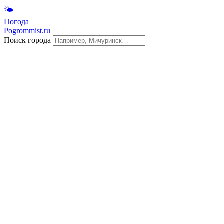
🌤
Погода
Pogrommist.ru
Поиск города