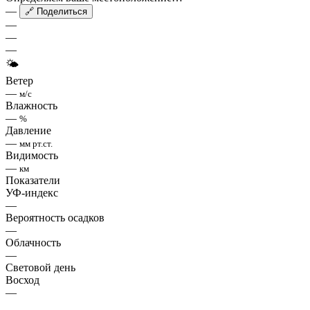
—
🔗 Поделиться
—
—
—
🌤
Ветер
—
м/с
Влажность
—
%
Давление
—
мм рт.ст.
Видимость
—
км
Показатели
УФ-индекс
—
Вероятность осадков
—
Облачность
—
Световой день
Восход
—