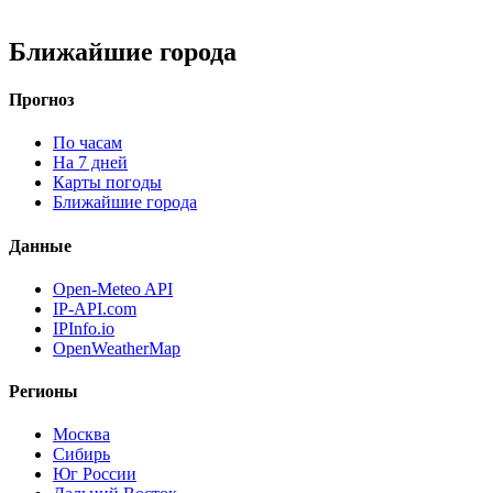
Ближайшие города
Прогноз
По часам
На 7 дней
Карты погоды
Ближайшие города
Данные
Open-Meteo API
IP-API.com
IPInfo.io
OpenWeatherMap
Регионы
Москва
Сибирь
Юг России